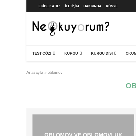
EKIBE KATIL!
İLETIŞIM
HAKKINDA
KÜNYE
TEST ÇÖZ!
KURGU
KURGU DIŞI
OKUM
Anasayfa
»
oblomov
O
OBLOMOV VE OBLOMOVLUK