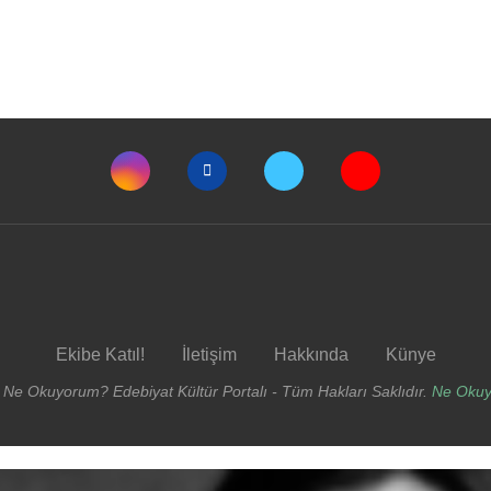
Ekibe Katıl!
İletişim
Hakkında
Künye
 Ne Okuyorum? Edebiyat Kültür Portalı - Tüm Hakları Saklıdır.
Ne Oku