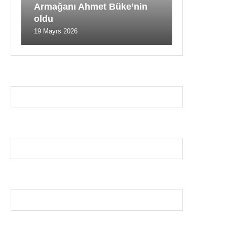
Armağanı Ahmet Büke’nin
oldu
19 Mayıs 2026