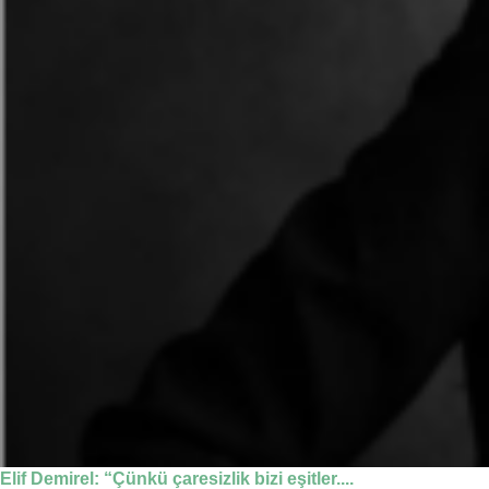
Elif Demirel: “Çünkü çaresizlik bizi eşitler....