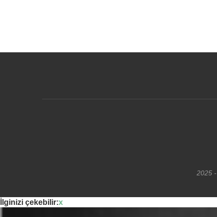
2025 -
İlginizi çekebilir:
x