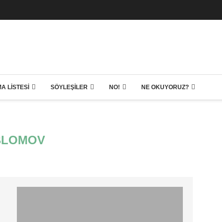
A LISTESI
SÖYLEŞILER
NO!
NE OKUYORUZ?
BLOMOV