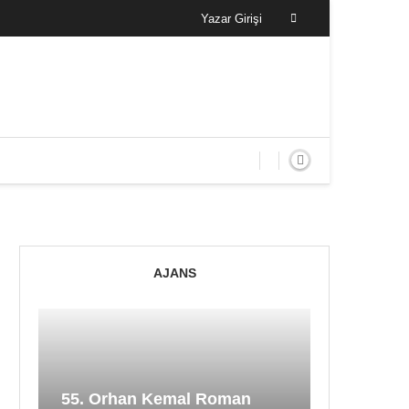
Yazar Girişi
AJANS
55. Orhan Kemal Roman