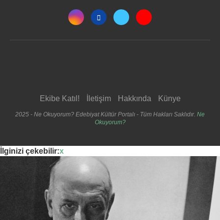
Ekibe Katıl!
İletişim
Hakkında
Künye
2025 - Ne Okuyorum? Edebiyat Kültür Portalı - Tüm Hakları Saklıdır.
Ne
Okuyorum?
İlginizi çekebilir:
x