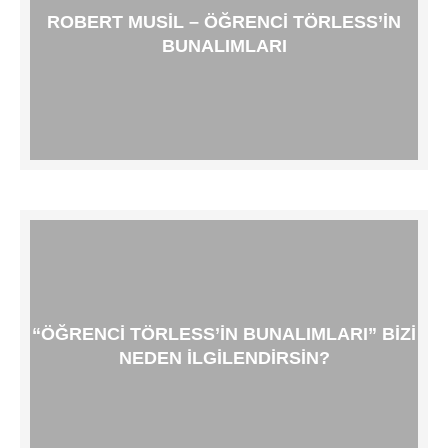
ROBERT MUSIL – ÖĞRENCI TÖRLESS’IN
BUNALIMLARI
“ÖĞRENCI TÖRLESS’IN BUNALIMLARI” BIZI
NEDEN İLGILENDIRSIN?