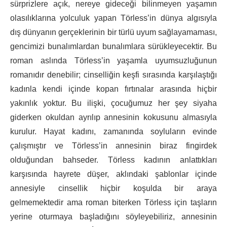
sürprizlere açık, nereye gideceği bilinmeyen yaşamın
olasılıklarına yolculuk yapan Törless’in dünya algısıyla
dış dünyanın gerçeklerinin bir türlü uyum sağlayamaması,
gencimizi bunalımlardan bunalımlara sürükleyecektir. Bu
roman aslında Törless’in yaşamla uyumsuzluğunun
romanıdır denebilir; cinselliğin keşfi sırasında karşılaştığı
kadınla kendi içinde kopan fırtınalar arasında hiçbir
yakınlık yoktur. Bu ilişki, çocuğumuz her şey siyaha
giderken okuldan ayrılıp annesinin kokusunu almasıyla
kurulur. Hayat kadını, zamanında soyluların evinde
çalışmıştır ve Törless’in annesinin biraz fingirdek
olduğundan bahseder. Törless kadının anlattıkları
karşısında hayrete düşer, aklındaki şablonlar içinde
annesiyle cinsellik hiçbir koşulda bir araya
gelmemektedir ama roman biterken Törless için taşların
yerine oturmaya başladığını söyleyebiliriz, annesinin