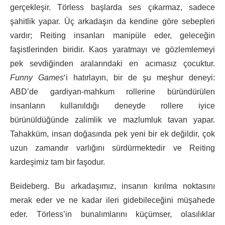
gerçekleşir. Törless başlarda ses çıkarmaz, sadece
şahitlik yapar. Üç arkadaşın da kendine göre sebepleri
vardır; Reiting insanları manipüle eder, geleceğin
faşistlerinden biridir. Kaos yaratmayı ve gözlemlemeyi
pek sevdiğinden aralarındaki en acımasız çocuktur.
Funny Games
‘i hatırlayın, bir de şu meşhur deneyi:
ABD’de gardiyan-mahkum rollerine büründürülen
insanların kullanıldığı deneyde rollere iyice
bürünüldüğünde zalimlik ve mazlumluk tavan yapar.
Tahakküm, insan doğasında pek yeni bir ek değildir, çok
uzun zamandır varlığını sürdürmektedir ve Reiting
kardeşimiz tam bir faşodur.
Beideberg. Bu arkadaşımız, insanın kırılma noktasını
merak eder ve ne kadar ileri gidebileceğini müşahede
eder. Törless’in bunalımlarını küçümser, olasılıklar