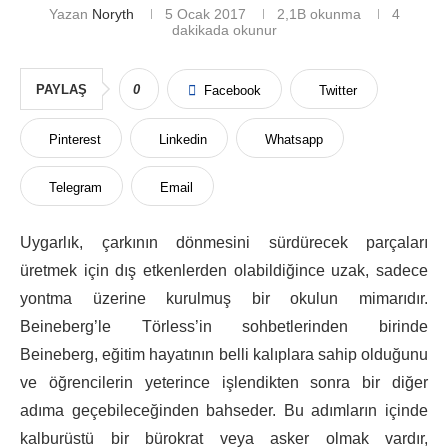
Yazan
Noryth
5 Ocak 2017
2,1B
okunma
4
dakikada okunur
PAYLAŞ
0
Facebook
Twitter
Pinterest
Linkedin
Whatsapp
Telegram
Email
Uygarlık, çarkının dönmesini sürdürecek parçaları
üretmek için dış etkenlerden olabildiğince uzak, sadece
yontma üzerine kurulmuş bir okulun mimarıdır.
Beineberg’le Törless’in sohbetlerinden birinde
Beineberg, eğitim hayatının belli kalıplara sahip olduğunu
ve öğrencilerin yeterince işlendikten sonra bir diğer
adıma geçebileceğinden bahseder. Bu adımların içinde
kalburüstü bir bürokrat veya asker olmak vardır,