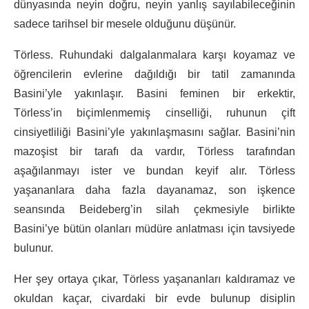
dünyasında neyin doğru, neyin yanlış sayılabileceğinin
sadece tarihsel bir mesele olduğunu düşünür.
Törless. Ruhundaki dalgalanmalara karşı koyamaz ve
öğrencilerin evlerine dağıldığı bir tatil zamanında
Basini’yle yakınlaşır. Basini feminen bir erkektir,
Törless’in biçimlenmemiş cinselliği, ruhunun çift
cinsiyetliliği Basini’yle yakınlaşmasını sağlar. Basini’nin
mazoşist bir tarafı da vardır, Törless tarafından
aşağılanmayı ister ve bundan keyif alır. Törless
yaşananlara daha fazla dayanamaz, son işkence
seansında Beideberg’in silah çekmesiyle birlikte
Basini’ye bütün olanları müdüre anlatması için tavsiyede
bulunur.
Her şey ortaya çıkar, Törless yaşananları kaldıramaz ve
okuldan kaçar, civardaki bir evde bulunup disiplin