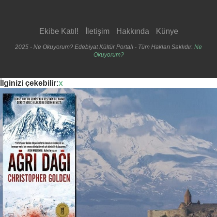
Ekibe Katıl!
İletişim
Hakkında
Künye
2025 - Ne Okuyorum? Edebiyat Kültür Portalı - Tüm Hakları Saklıdır.
Ne
Okuyorum?
İlginizi çekebilir:
x