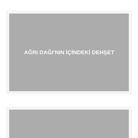
AĞRI DAĞI’NIN İÇINDEKI DEHŞET