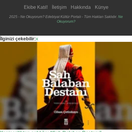
Ekibe Katıl!
İletişim
Hakkında
Künye
2025 - Ne Okuyorum? Edebiyat Kültür Portalı - Tüm Hakları Saklıdır.
Ne
Okuyorum?
İlginizi çekebilir:
x