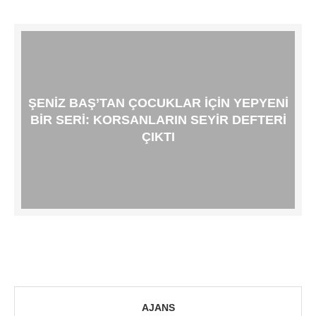
ŞENIZ BAŞ’TAN ÇOCUKLAR İÇIN YEPYENI
BIR SERI: KORSANLARIN SEYIR DEFTERI
ÇIKTI
AJANS