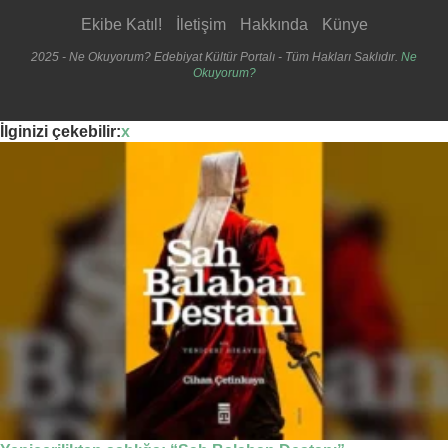
Ekibe Katıl!
İletişim
Hakkında
Künye
2025 - Ne Okuyorum? Edebiyat Kültür Portalı - Tüm Hakları Saklıdır.
Ne
Okuyorum?
İlginizi çekebilir:
x