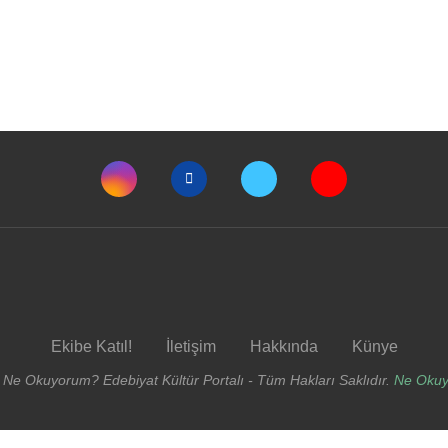
Ekibe Katıl!
İletişim
Hakkında
Künye
 Ne Okuyorum? Edebiyat Kültür Portalı - Tüm Hakları Saklıdır.
Ne Oku