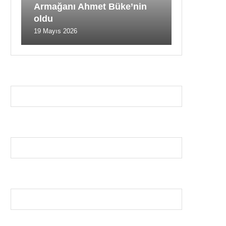
Armağanı Ahmet Büke’nin
oldu
19 Mayıs 2026