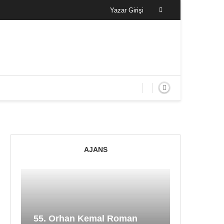
Yazar Girişi
AJANS
55. Orhan Kemal Roman