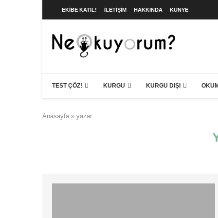
EKIBE KATIL!
İLETIŞIM
HAKKINDA
KÜNYE
TEST ÇÖZ!
KURGU
KURGU DIŞI
OKUM
Anasayfa
»
yazar