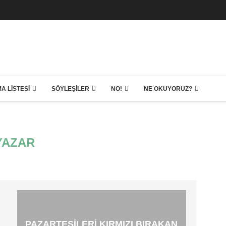
A LISTESI
SÖYLEŞILER
NO!
NE OKUYORUZ?
YAZAR
PAZARTESILERI KIRMIZI BIRAKAN