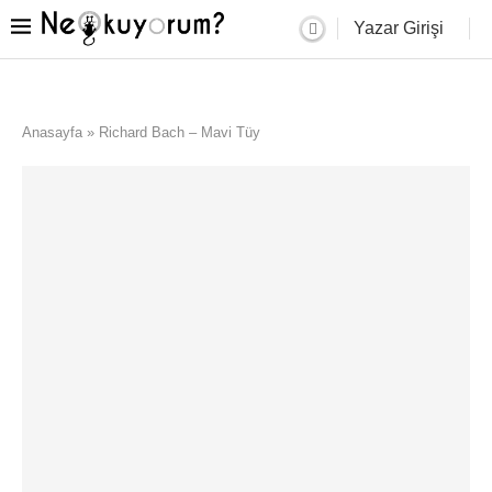
Yazar Girişi
Anasayfa
»
Richard Bach – Mavi Tüy