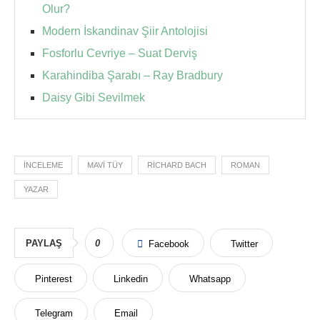
Olur?
Modern İskandinav Şiir Antolojisi
Fosforlu Cevriye – Suat Derviş
Karahindiba Şarabı – Ray Bradbury
Daisy Gibi Sevilmek
INCELEME
MAVI TÜY
RICHARD BACH
ROMAN
YAZAR
PAYLAŞ
0
Facebook
Twitter
Pinterest
Linkedin
Whatsapp
Telegram
Email