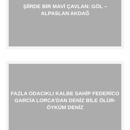
ŞIIRDE BIR MAVI ÇAVLAN: GÖL –
ALPASLAN AKDAĞ
FAZLA ODACIKLI KALBE SAHIP FEDERICO
GARCIA LORCA’DAN DENIZ BILE ÖLÜR-
ÖYKÜM DENIZ