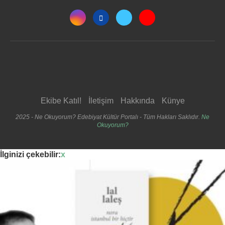
Ekibe Katıl!
İletişim
Hakkında
Künye
2025 - Ne Okuyorum? Edebiyat Kültür Portalı - Tüm Hakları Saklıdır.
Ne
Okuyorum?
İlginizi çekebilir:
x