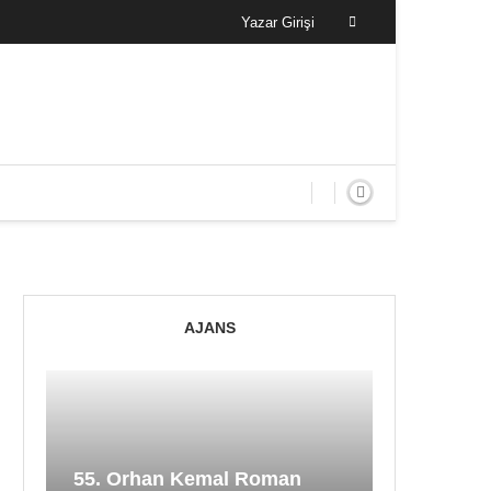
Yazar Girişi
AJANS
55. Orhan Kemal Roman