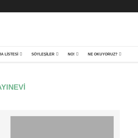
A LISTESI
SÖYLEŞILER
NO!
NE OKUYORUZ?
AYINEVI