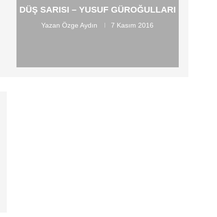
DÜŞ SARISI – YUSUF GÜROĞULLARI
Yazan
Özge Aydın
7 Kasım 2016