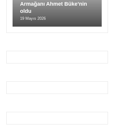
Armağanı Ahmet Büke’nin
oldu
19 Mayıs 2026