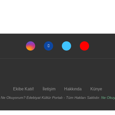
Ekibe Katıl!
İletişim
Hakkında
Künye
 Ne Okuyorum? Edebiyat Kültür Portalı - Tüm Hakları Saklıdır.
Ne Oku