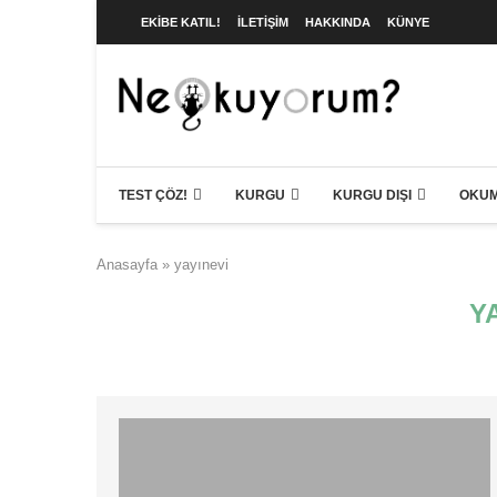
EKIBE KATIL!
İLETIŞIM
HAKKINDA
KÜNYE
TEST ÇÖZ!
KURGU
KURGU DIŞI
OKUM
Anasayfa
»
yayınevi
Y