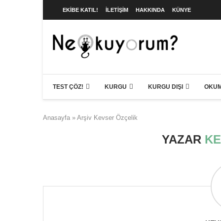
EKIBE KATIL!
İLETIŞIM
HAKKINDA
KÜNYE
TEST ÇÖZ!
KURGU
KURGU DIŞI
OKUM
Anasayfa
»
Arşiv Kevser Özçelik
YAZAR
KE