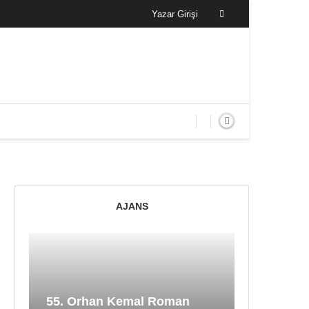
Yazar Girişi
AJANS
55. Orhan Kemal Roman