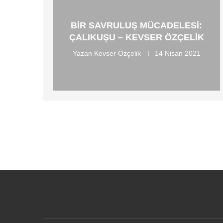
BIR SAVRULUŞ MÜCADELESI:
ÇALIKUŞU – KEVSER ÖZÇELIK
Yazan
Kevser Özçelik
14 Nisan 2021