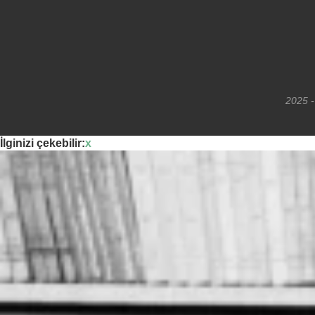
2025 -
İlginizi çekebilir:
x