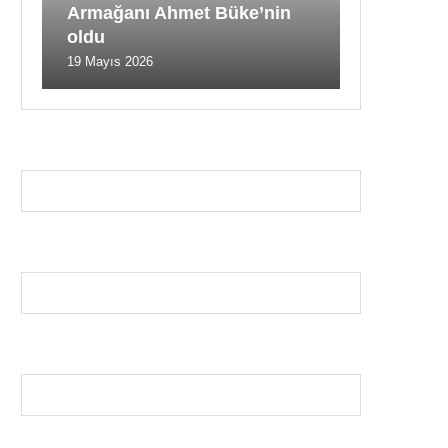
Armağanı Ahmet Büke’nin
oldu
19 Mayıs 2026