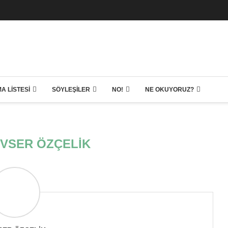
A LISTESI
SÖYLEŞILER
NO!
NE OKUYORUZ?
VSER ÖZÇELIK