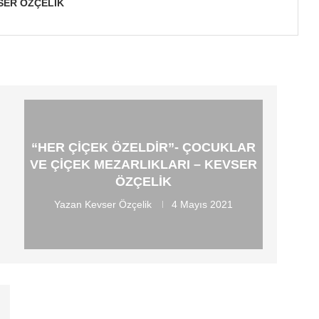
SER ÖZÇELIK
“HER ÇIÇEK ÖZELDIR”- ÇOCUKLAR
VE ÇIÇEK MEZARLIKLARI – KEVSER
ÖZÇELIK
Yazan
Kevser Özçelik
4 Mayıs 2021