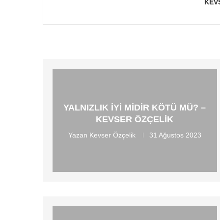
KEV
YALNIZLIK IYI MIDIR KÖTÜ MÜ? –
KEVSER ÖZÇELIK
Yazan
Kevser Özçelik
31 Ağustos 2023