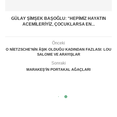
GÜLAY ŞIMŞEK BAŞOĞLU: “HEPIMIZ HAYATIN
ACEMILERIYIZ, ÇOCUKLARSA EN...
Önceki
O NIETZSCHE’NIN ÂŞIK OLDUĞU KADINDAN FAZLASI: LOU
SALOME VE ARAYIŞLAR
Sonraki
MARAKEŞ’IN PORTAKAL AĞAÇLARI