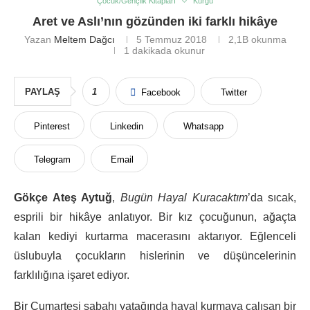
Çocuk/Gençlik Kitapları
Kurgu
Aret ve Aslı’nın gözünden iki farklı hikâye
Yazan
Meltem Dağcı
5 Temmuz 2018
2,1B
okunma
1 dakikada okunur
PAYLAŞ
1
Facebook
Twitter
Pinterest
Linkedin
Whatsapp
Telegram
Email
Gökçe Ateş Aytuğ
,
Bugün Hayal Kuracaktım
’da sıcak,
esprili bir hikâye anlatıyor. Bir kız çocuğunun, ağaçta
kalan kediyi kurtarma macerasını aktarıyor. Eğlenceli
üslubuyla çocukların hislerinin ve düşüncelerinin
farklılığına işaret ediyor.
Bir Cumartesi sabahı yatağında hayal kurmaya çalışan bir