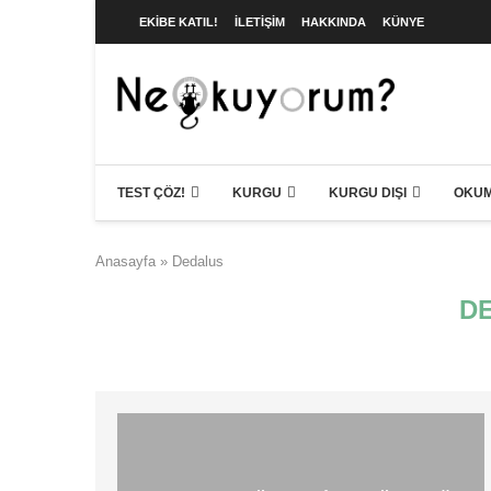
EKIBE KATIL!
İLETIŞIM
HAKKINDA
KÜNYE
TEST ÇÖZ!
KURGU
KURGU DIŞI
OKUM
Anasayfa
»
Dedalus
D