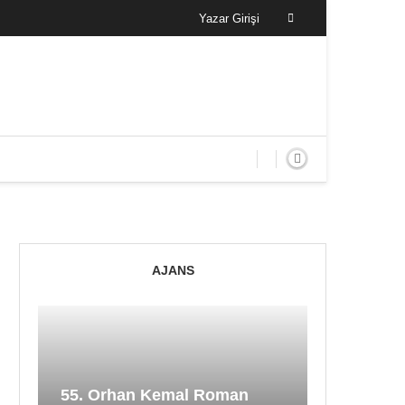
Yazar Girişi
AJANS
55. Orhan Kemal Roman