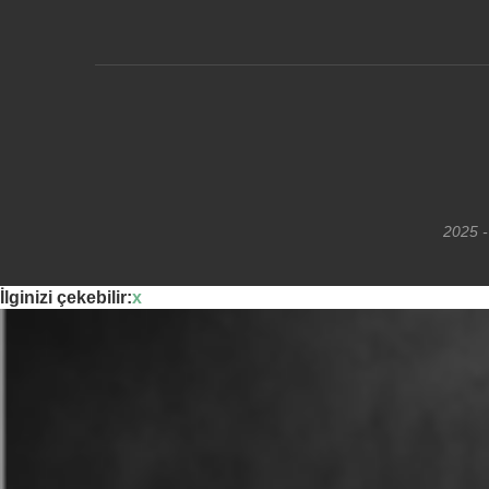
2025 -
İlginizi çekebilir:
x