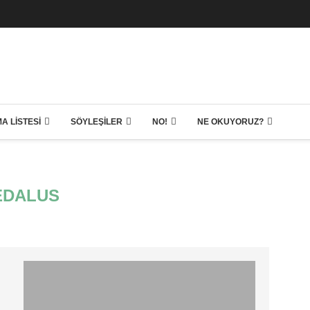
A LISTESI
SÖYLEŞILER
NO!
NE OKUYORUZ?
EDALUS