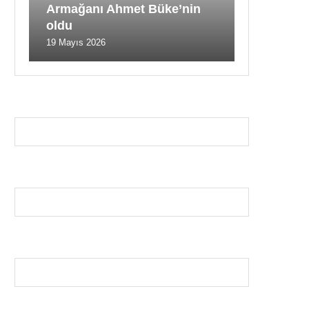
Armağanı Ahmet Büke’nin
oldu
19 Mayıs 2026