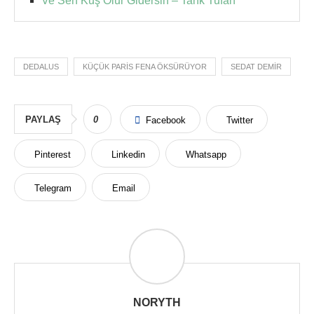
Ve Sen Kuş Olur Gidersin – Tarık Tufan
DEDALUS
KÜÇÜK PARIS FENA ÖKSÜRÜYOR
SEDAT DEMIR
PAYLAŞ
0
Facebook
Twitter
Pinterest
Linkedin
Whatsapp
Telegram
Email
NORYTH