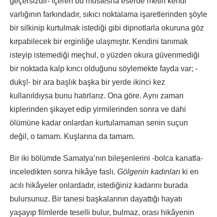
geçersizdir- içeren bu müstesna eserde metin kendi
varlığının farkındadır, sıkıcı noktalama işaretlerinden şöyle
bir silkinip kurtulmak istediği gibi dipnotlarla okuruna göz
kırpabilecek bir erginliğe ulaşmıştır. Kendini tanımak
isteyip istemediği meçhul, o yüzden okura güvenmediği
bir noktada kalp kırıcı olduğunu söylemekte fayda var; -
dukş!- bir ara başlık başka bir yerde ikinci kez
kullanıldıysa bunu hatırlarız. Ona göre. Aynı zaman
kiplerinden şikayet edip yirmilerinden sonra ve dahi
ölümüne kadar onlardan kurtulamaman senin suçun
değil, o tamam. Kuşlarına da tamam.
Bir iki bölümde Samatya’nın bileşenlerini -bolca kanatla-
inceledikten sonra hikâye faslı.
Gölgenin kadınları
ki en
acılı hikâyeler onlardadır, istediğiniz kadarını burada
bulursunuz. Bir tanesi başkalarının dayattığı hayatı
yaşayıp filmlerde teselli bulur, bulmaz, orası hikâyenin