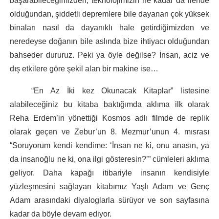
başarabileceğimizden, teknolojimizin ne kadar da ileride
olduğundan, şiddetli depremlere bile dayanan çok yüksek
binaları nasıl da dayanıklı hale getirdiğimizden ve
neredeyse doğanın bile aslında bize ihtiyacı olduğundan
bahseder dururuz. Peki ya öyle değilse? İnsan, aciz ve
dış etkilere göre şekil alan bir makine ise…
“En Az İki kez Okunacak Kitaplar” listesine
alabileceğiniz bu kitaba baktığımda aklıma ilk olarak
Reha Erdem’in yönettiği Kosmos adlı filmde de replik
olarak geçen ve Zebur’un 8. Mezmur’unun 4. mısrası
“Soruyorum kendi kendime: ‘İnsan ne ki, onu anasın, ya
da insanoğlu ne ki, ona ilgi gösteresin?’” cümleleri aklıma
geliyor. Daha kapağı itibariyle insanın kendisiyle
yüzleşmesini sağlayan kitabımız Yaşlı Adam ve Genç
Adam arasındaki diyaloglarla sürüyor ve son sayfasına
kadar da böyle devam ediyor.