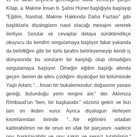
Kitap, a. Makine İnsan b. Şahsi Hüner başlığıyla başlayıp
“Eğitim, Nasihat, Makine Hakkında Daha Fazlası” gibi
başlıklarla diyalogların nasıl olacağı mesajını vererek
ilerliyor. Sorular ve cevaplar detaya sürüklendikçe
okuyucu da kendini sorgulamaya başlıyor fakat yukarıda
da belirttiğim gibi bir türlü tarafını belirleyemeyip kendi iç
dünyasında bu soruların bir karşılığı olup olmadığını
sorgulamaya başlıyor. Örneğin eğitim başlığı altında
geçen -benim de altını çizdiğim- diyaloğun bir bölümünde
Yaşlı Adam; “…İnsan bir bukalemundur; doğasının yasası
gereği, bulunduğu yerin rengini alır.” der. Aklımıza
Rimbaud’un “ben, bir başkasıdır.” sözünü getirir ve bizi
tam on ikiden vurur. Ayrıca diyalogun ilerleyen
kısımlarından birinde “…Ne eğilimini ortadan
kaldırabilirsin ne de onun en ufak bir parçasını -sadece
onu baskılayabilir ve onu sakin ve sessiz tutabilirsin.”