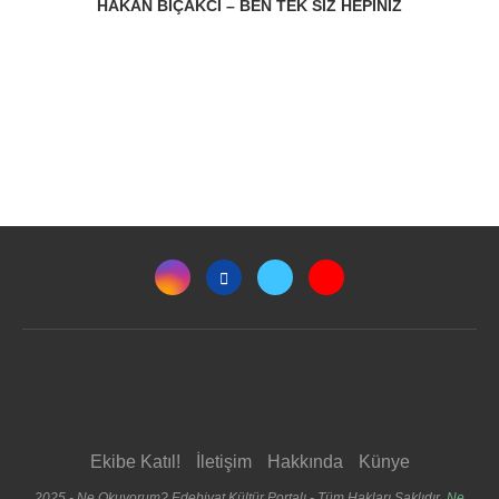
HAKAN BIÇAKCI – BEN TEK SIZ HEPINIZ
Ekibe Katıl!
İletişim
Hakkında
Künye
2025 - Ne Okuyorum? Edebiyat Kültür Portalı - Tüm Hakları Saklıdır.
Ne