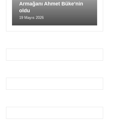
Armağanı Ahmet Büke’nin
oldu
19 Mayıs 2026