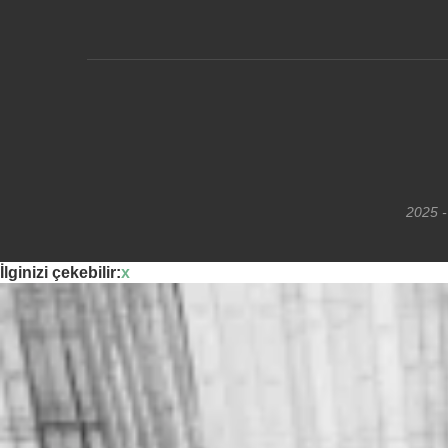
2025 -
İlginizi çekebilir:
x