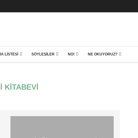
A LISTESI
SÖYLEŞILER
NO!
NE OKUYORUZ?
I KITABEVI