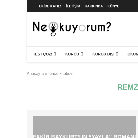
EKIBE KATIL!
İLETIŞIM
HAKKINDA
KÜNYE
TEST ÇÖZ!
KURGU
KURGU DIŞI
OKUM
Anasayfa
»
remzi kitabevi
REMZ
FAKIR BAYKURT’UN “YAYLA” ROMANI