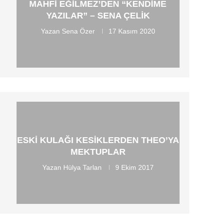
MAHFI EĞILMEZ’DEN “KENDIME
YAZILAR” – SENA ÇELIK
Yazan
Sena Özer
17 Kasım 2020
ESKI KULAĞI KESIKLERDEN THEO’YA
MEKTUPLAR
Yazan
Hülya Tarlan
9 Ekim 2017