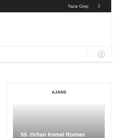
Yazar Girişi
AJANS
55. Orhan Kemal Roman