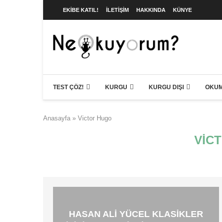
EKIBE KATIL!
İLETIŞIM
HAKKINDA
KÜNYE
TEST ÇÖZ!
KURGU
KURGU DIŞI
OKUM
Anasayfa
»
Victor Hugo
VIC
HASAN ALI YÜCEL KLASIKLER