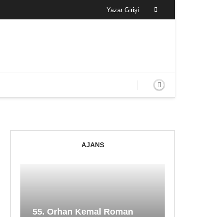
Yazar Girişi
AJANS
55. Orhan Kemal Roman