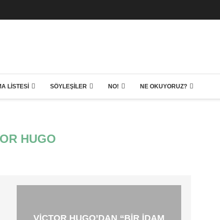
A LISTESI
SÖYLEŞILER
NO!
NE OKUYORUZ?
TOR HUGO
VICTOR HUGO’DAN “BIR İDAM