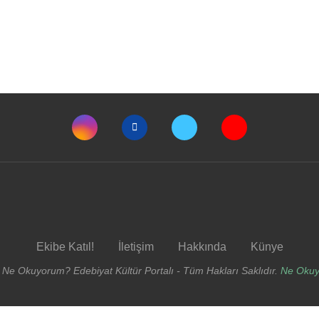
Ekibe Katıl!
İletişim
Hakkında
Künye
 Ne Okuyorum? Edebiyat Kültür Portalı - Tüm Hakları Saklıdır.
Ne Oku