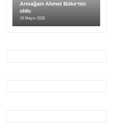
Armağanı Ahmet Büke’nin
oldu
19 Mayıs 2026