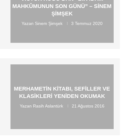
MAHKÛMUNUN SON GÜNÜ” – SINEM
ŞIMŞEK
Yazan
Sinem Şimşek
3 Temmuz 2020
MERHAMETIN KITABI, SEFILLER VE
KLASIKLERI YENIDEN OKUMAK
Yazan
Rasih Aslantürk
21 Ağustos 2016