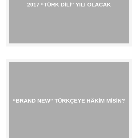
2017 “TÜRK DILI” YILI OLACAK
“BRAND NEW” TÜRKÇEYE HÂKIM MISIN?