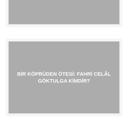
BIR KÖPRÜDEN ÖTESI: FAHRI CELÂL
GÖKTULGA KIMDIR?