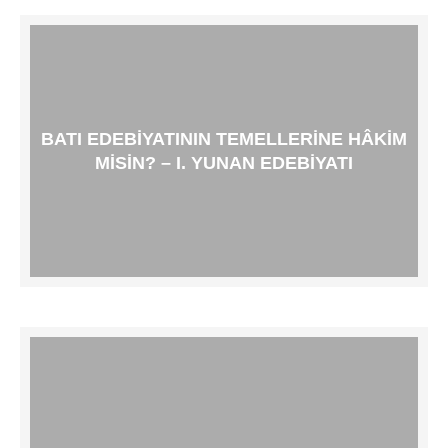
BATI EDEBIYATININ TEMELLERINE HÂKIM
MISIN? – I. YUNAN EDEBIYATI