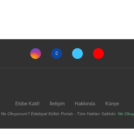
Ekibe Katıl!
İletişim
Hakkında
Künye
 Ne Okuyorum? Edebiyat Kültür Portalı - Tüm Hakları Saklıdır.
Ne Oku