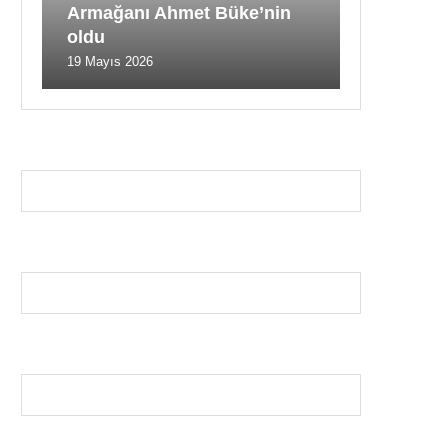
Armağanı Ahmet Büke’nin
oldu
19 Mayıs 2026