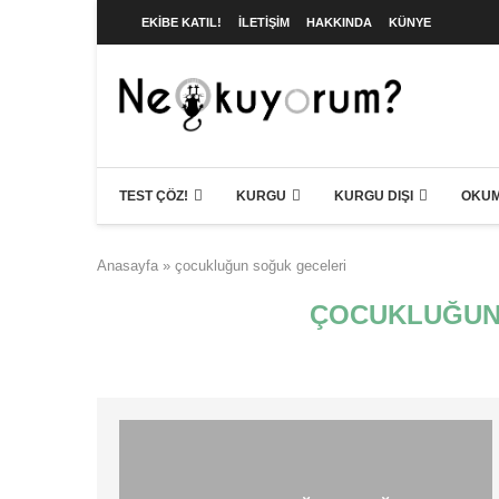
EKIBE KATIL!
İLETIŞIM
HAKKINDA
KÜNYE
TEST ÇÖZ!
KURGU
KURGU DIŞI
OKUM
Anasayfa
»
çocukluğun soğuk geceleri
ÇOCUKLUĞUN