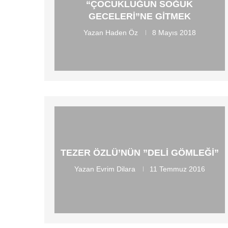
“ÇOCUKLUĞUN SOĞUK
GECELERI”NE GITMEK
Yazan
Haden Öz
8 Mayıs 2018
TEZER ÖZLÜ’NÜN ”DELI GÖMLEĞI”
Yazan
Evrim Dilara
11 Temmuz 2016