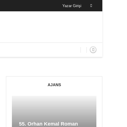
Yazar Girişi
AJANS
55. Orhan Kemal Roman