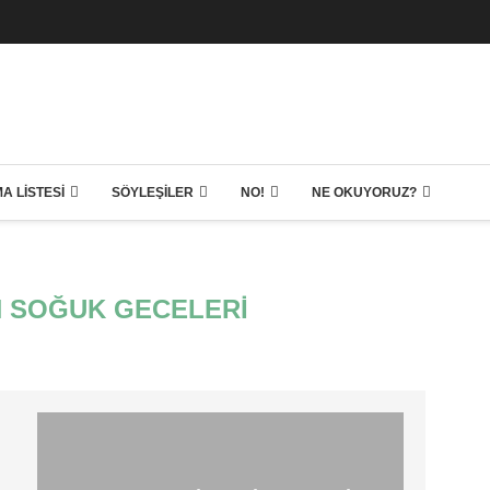
A LISTESI
SÖYLEŞILER
NO!
NE OKUYORUZ?
 SOĞUK GECELERI