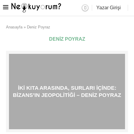
Yazar Girişi
Anasayfa
»
Deniz Poyraz
DENIZ POYRAZ
İKI KITA ARASINDA, SURLARI İÇINDE:
BIZANS’IN JEOPOLITIĞI – DENIZ POYRAZ