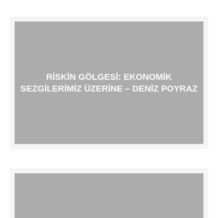
RISKIN GÖLGESI: EKONOMIK
SEZGILERIMIZ ÜZERINE – DENIZ POYRAZ