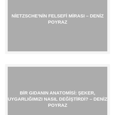
NIETZSCHE’NIN FELSEFI MIRASI – DENIZ
POYRAZ
BIR GIDANIN ANATOMISI: ŞEKER,
UYGARLIĞIMIZI NASIL DEĞIŞTIRDI? – DENIZ
POYRAZ