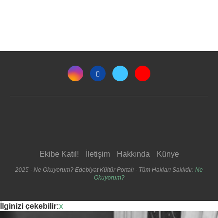
Ekibe Katıl!
İletişim
Hakkında
Künye
2025 - Ne Okuyorum? Edebiyat Kültür Portalı - Tüm Hakları Saklıdır.
Ne
Okuyorum?
İlginizi çekebilir:
x