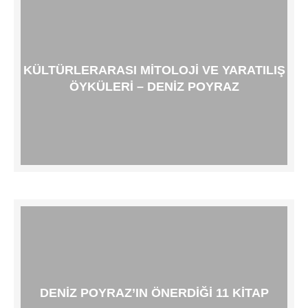
KÜLTÜRLERARASI MITOLOJI VE YARATILIŞ
ÖYKÜLERI – DENIZ POYRAZ
DENIZ POYRAZ’IN ÖNERDIĞI 11 KITAP