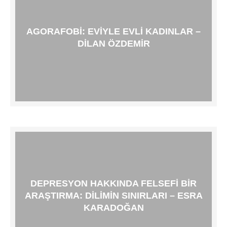
AGORAFOBI: EVIYLE EVLI KADINLAR –
DILAN ÖZDEMIR
DEPRESYON HAKKINDA FELSEFI BIR
ARAŞTIRMA: DILIMIN SINIRLARI – ESRA
KARADOĞAN