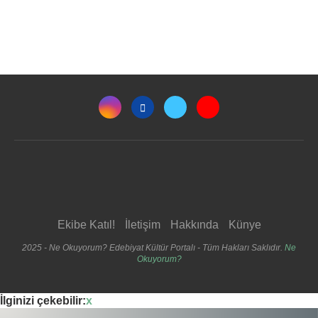
Ekibe Katıl!
İletişim
Hakkında
Künye
2025 - Ne Okuyorum? Edebiyat Kültür Portalı - Tüm Hakları Saklıdır.
Ne
Okuyorum?
İlginizi çekebilir:
x