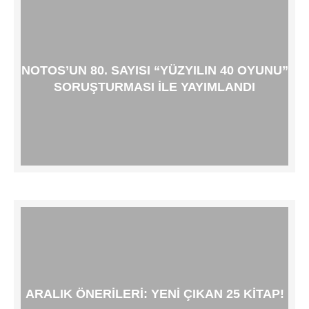
NOTOS’UN 80. SAYISI “YÜZYILIN 40 OYUNU”
SORUŞTURMASI ILE YAYIMLANDI
ARALIK ÖNERILERI: YENI ÇIKAN 25 KITAP!