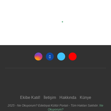
Ekibe Katıl!
İletişim
Hakkında
Künye
2025 - Ne Okuyorum? Edebiyat Kültür Portalı - Tüm Hakları Saklıdır.
Ne
Okuyorum?