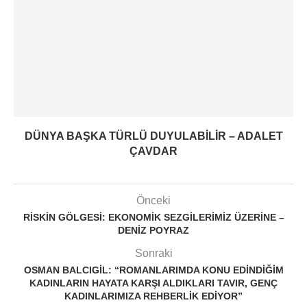
DÜNYA BAŞKA TÜRLÜ DUYULABILIR – ADALET
ÇAVDAR
Önceki
RISKIN GÖLGESI: EKONOMIK SEZGILERIMIZ ÜZERINE –
DENIZ POYRAZ
Sonraki
OSMAN BALCIGIL: “ROMANLARIMDA KONU EDINDIĞIM
KADINLARIN HAYATA KARŞI ALDIKLARI TAVIR, GENÇ
KADINLARIMIZA REHBERLIK EDIYOR”