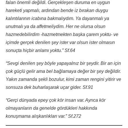
falan önemli değildi. Gerçekleşen duruma en uygun
hareketi yapmalı, ardından bende iz bırakan duygu
kalıntılarının icabına bakmalıydım. Ya dayanmalı ya
unutmalı ya da affetmeliydim. Her ne olursa olsun
hazmedebilirdim -hazmetmekten başka çarem yoktu- ve
içimde gerçek denilen şey ister var olsun ister olmasın
sonuçta hiçbir anlamı yoktu.” Sf.64
“Sevgi denilen şey böyle yapayalnız bir şeydir. Bir an için
çok güçlü gelir ama bel bağlamaya değer bir şey değildir.
Yakın zamanda şekli bozulur, kimi zaman rengini yitirir ve
sonsuza dek buharlaşarak uçar gider. Sf.91
“Gerçi dünyada epey çok kör insan var. Ayrıca kör
olmayanların da genelde gördükleri hakkında
konuşmama alışkanlıkları var.” Sf.272