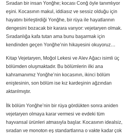
Sıradan bir insan Yonğhe; kocası Conğ öyle tanımlıyor
eşini. Kocasının makul, iddiasız ve sessiz olduğu için
hayatını birleştirdiği Yonğhe, bir rüya ile hayatlarının
dengesini bozacak bir karara varıyor: vejetaryen olmak.
Sıradanlığa kafa tutan ama bunu başarmak için
kendinden geçen Yonğhe’nin hikayesini okuyoruz…
Kitap Vejetaryen, Moğol Lekesi ve Alev Ağacı isimli üç
bölümden oluşmaktadır. Bu bölümlerin ilki ana
kahramanımız Yonğhe’nin kocasının, ikinci bölüm
eniştesinin, son bölüm ise kız kardeşinin ağzından
aktarılmıştır.
İlk bölüm Yonğhe’nin bir rüya gördükten sonra aniden
vejetaryen olmaya karar vermesi ve evdeki tüm
hayvansal ürünleri atmasıyla başlar. Kocasının idealsiz,
sıradan ve monoton eş standartlarına o vakte kadar çok