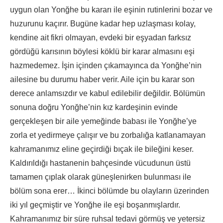
uygun olan Yonğhe bu kararı ile eşinin rutinlerini bozar ve
huzurunu kaçırır. Bugüne kadar hep uzlaşması kolay,
kendine ait fikri olmayan, evdeki bir eşyadan farksız
gördüğü karısının böylesi köklü bir karar almasını eşi
hazmedemez. İşin içinden çıkamayınca da Yonğhe’nin
ailesine bu durumu haber verir. Aile için bu karar son
derece anlamsızdır ve kabul edilebilir değildir. Bölümün
sonuna doğru Yonğhe’nin kız kardeşinin evinde
gerçekleşen bir aile yemeğinde babası ile Yonğhe’ye
zorla et yedirmeye çalışır ve bu zorbalığa katlanamayan
kahramanımız eline geçirdiği bıçak ile bileğini keser.
Kaldırıldığı hastanenin bahçesinde vücudunun üstü
tamamen çıplak olarak güneşlenirken bulunması ile
bölüm sona erer… İkinci bölümde bu olayların üzerinden
iki yıl geçmiştir ve Yonğhe ile eşi boşanmışlardır.
Kahramanımız bir süre ruhsal tedavi görmüş ve yetersiz