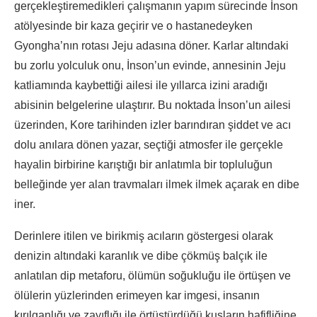
gerçekleştiremedikleri çalışmanın yapım sürecinde İnson
atölyesinde bir kaza geçirir ve o hastanedeyken
Gyongha’nın rotası Jeju adasına döner. Karlar altındaki
bu zorlu yolculuk onu, İnson’un evinde, annesinin Jeju
katliamında kaybettiği ailesi ile yıllarca izini aradığı
abisinin belgelerine ulaştırır. Bu noktada İnson’un ailesi
üzerinden, Kore tarihinden izler barındıran şiddet ve acı
dolu anılara dönen yazar, seçtiği atmosfer ile gerçekle
hayalin birbirine karıştığı bir anlatımla bir topluluğun
belleğinde yer alan travmaları ilmek ilmek açarak en dibe
iner.
Derinlere itilen ve birikmiş acıların göstergesi olarak
denizin altındaki karanlık ve dibe çökmüş balçık ile
anlatılan dip metaforu, ölümün soğukluğu ile örtüşen ve
ölülerin yüzlerinden erimeyen kar imgesi, insanın
kırılganlığı ve zayıflığı ile örtüştürdüğü kuşların hafifliğine