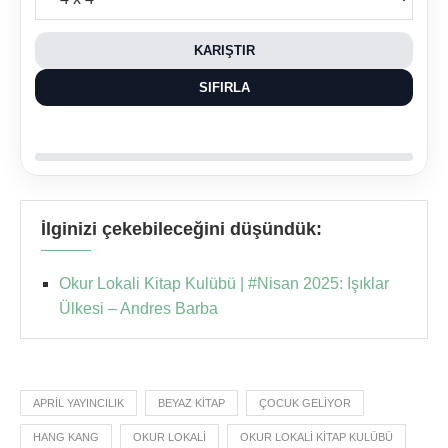
KARIŞTIR
SIFIRLA
İlginizi çekebileceğini düşündük:
Okur Lokali Kitap Kulübü | #Nisan 2025: Işıklar
Ülkesi – Andres Barba
APRIL YAYINCILIK
BEYAZ KITAP
ÇOCUK GELIYOR
HANG KANG
OKUR LOKALI
OKUR LOKALI KITAP KULÜBÜ