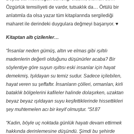
Özgürlük temsiliyeti de vardır, tutsaklık da… Örtülü bir
anlatımla da olsa yazar tüm kitaplarında sergilediği
maharet ile derindeki duygulara değmeyi başarıyor. ♥️
Kitaptan altı çizilenler…
“İnsanlar neden gümüş, altın ve elmas gibi ışıltılı
madenlerin değerli olduğunu düşünürler acaba? Bir
söylentiye göre suyun ışıltısı eski insanlar için hayat
demekmiş. Işıldayan su temiz sudur. Sadece içilebilen,
hayat veren su şeffaftır. İnsanların çölleri, ormanları, kirli
bataklık bölgelerini kafileler halinde dolaşırken, uzaktan
beyaz beyaz ışıldayan suyu keşfettiklerinde hissettikleri
şey muhtemelen acı bir keyif olmuştur. “Sf.87
“Kadın, böyle uç noktada günlük hayatı devam ettirmek
hakkında derinlemesine düşündü. Şimdi bu şehirde