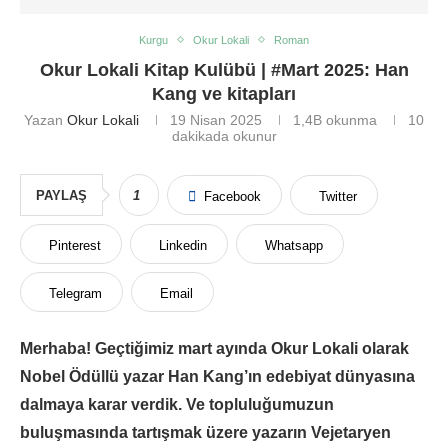
Kurgu
Okur Lokali
Roman
Okur Lokali Kitap Kulübü | #Mart 2025: Han
Kang ve kitapları
Yazan
Okur Lokali
19 Nisan 2025
1,4B
okunma
10
dakikada okunur
PAYLAŞ
1
Facebook
Twitter
Pinterest
Linkedin
Whatsapp
Telegram
Email
Merhaba! Geçtiğimiz mart ayında Okur Lokali olarak
Nobel Ödüllü yazar Han Kang’ın edebiyat dünyasına
dalmaya karar verdik. Ve topluluğumuzun
buluşmasında tartışmak üzere yazarın Vejetaryen