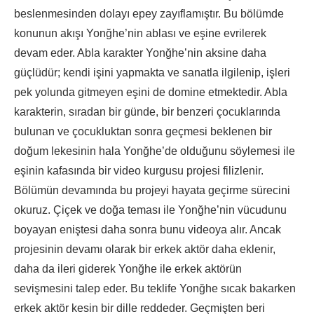
beslenmesinden dolayı epey zayıflamıştır. Bu bölümde
konunun akışı Yonğhe’nin ablası ve eşine evrilerek
devam eder. Abla karakter Yonğhe’nin aksine daha
güçlüdür; kendi işini yapmakta ve sanatla ilgilenip, işleri
pek yolunda gitmeyen eşini de domine etmektedir. Abla
karakterin, sıradan bir günde, bir benzeri çocuklarında
bulunan ve çocukluktan sonra geçmesi beklenen bir
doğum lekesinin hala Yonğhe’de olduğunu söylemesi ile
eşinin kafasında bir video kurgusu projesi filizlenir.
Bölümün devamında bu projeyi hayata geçirme sürecini
okuruz. Çiçek ve doğa teması ile Yonğhe’nin vücudunu
boyayan eniştesi daha sonra bunu videoya alır. Ancak
projesinin devamı olarak bir erkek aktör daha eklenir,
daha da ileri giderek Yonğhe ile erkek aktörün
sevişmesini talep eder. Bu teklife Yonğhe sıcak bakarken
erkek aktör kesin bir dille reddeder. Geçmişten beri