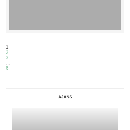
1
2
3
…
6
AJANS