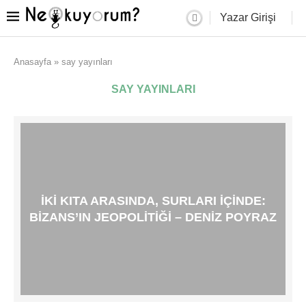
Yazar Girişi
Anasayfa
»
say yayınları
SAY YAYINLARI
İKI KITA ARASINDA, SURLARI İÇINDE:
BIZANS’IN JEOPOLITIĞI – DENIZ POYRAZ