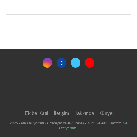
Ekibe Katıl!
İletişim
Hakkında
Künye
2025 - Ne Okuyorum? Edebiyat Kültür Portalı - Tüm Hakları Saklıdır.
Ne
Okuyorum?