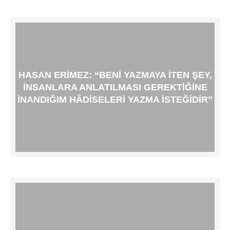
HASAN ERIMEZ: “BENI YAZMAYA ITEN ŞEY,
INSANLARA ANLATILMASI GEREKTIĞINE
INANDIĞIM HÂDISELERI YAZMA ISTEĞIDIR”