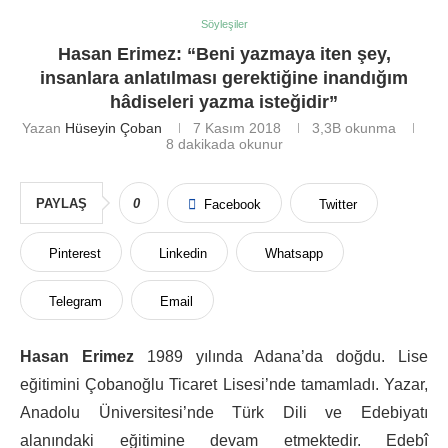
Söyleşiler
Hasan Erimez: “Beni yazmaya iten şey,
insanlara anlatılması gerektiğine inandığım
hâdiseleri yazma isteğidir”
Yazan
Hüseyin Çoban
7 Kasım 2018
3,3B
okunma
8 dakikada okunur
PAYLAŞ
0
Facebook
Twitter
Pinterest
Linkedin
Whatsapp
Telegram
Email
Hasan Erimez
1989 yılında Adana’da doğdu. Lise
eğitimini Çobanoğlu Ticaret Lisesi’nde tamamladı. Yazar,
Anadolu Üniversitesi’nde Türk Dili ve Edebiyatı
alanındaki eğitimine devam etmektedir. Edebî