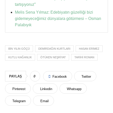
tartışıyoruz”
Melis Sena Yılmaz: Edebiyatın güzelliği bizi
gidemeyeceğimiz dünyalara götürmesi – Osman
Palabıyık
BIN YILIN GÖÇÜ
DEMIRDAĞIN KURTLARI
HASAN ERIMEZ
KUTLU KAĞANLIK
ÖTÜKEN NEŞRIYAT
TARIHI ROMAN
PAYLAŞ
0
Facebook
Twitter
Pinterest
Linkedin
Whatsapp
Telegram
Email