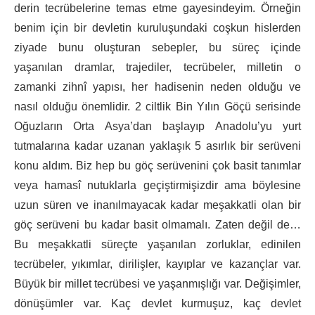
derin tecrübelerine temas etme gayesindeyim. Örneğin
benim için bir devletin kuruluşundaki coşkun hislerden
ziyade bunu oluşturan sebepler, bu süreç içinde
yaşanılan dramlar, trajediler, tecrübeler, milletin o
zamanki zihnî yapısı, her hadisenin neden olduğu ve
nasıl olduğu önemlidir. 2 ciltlik Bin Yılın Göçü serisinde
Oğuzların Orta Asya’dan başlayıp Anadolu’yu yurt
tutmalarına kadar uzanan yaklaşık 5 asırlık bir serüveni
konu aldım. Biz hep bu göç serüvenini çok basit tanımlar
veya hamasî nutuklarla geçiştirmişizdir ama böylesine
uzun süren ve inanılmayacak kadar meşakkatli olan bir
göç serüveni bu kadar basit olmamalı. Zaten değil de…
Bu meşakkatli süreçte yaşanılan zorluklar, edinilen
tecrübeler, yıkımlar, dirilişler, kayıplar ve kazançlar var.
Büyük bir millet tecrübesi ve yaşanmışlığı var. Değişimler,
dönüşümler var. Kaç devlet kurmuşuz, kaç devlet