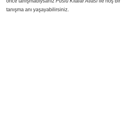
önce tanışmadıysanız
Puslu Kıtalar Atlası
ile hoş bir
tanışma anı yaşayabilirsiniz.