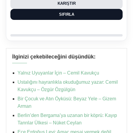
KARIŞTIR
SIFIRLA
İlginizi çekebileceğini düşündük:
Yalnız Uyuyanlar İçin – Cemil Kavukçu
Ustalığını hayranlıkla okuduğumuz yazar: Cemil
Kavukçu – Özgür Özgülgün
Bir Çocuk ve Atın Öyküsü: Beyaz Yele – Gizem
Arman
Berlin’den Bergama’ya uzanan bir köprü: Kayıp
Tanrılar Ülkesi – Nüket Ceylan
Ece Erdoğuş Levi: Amaç mesaj vermek değil,