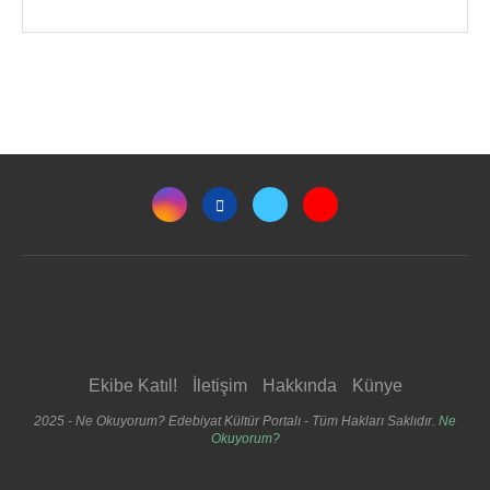
Ekibe Katıl!
İletişim
Hakkında
Künye
2025 - Ne Okuyorum? Edebiyat Kültür Portalı - Tüm Hakları Saklıdır.
Ne
Okuyorum?