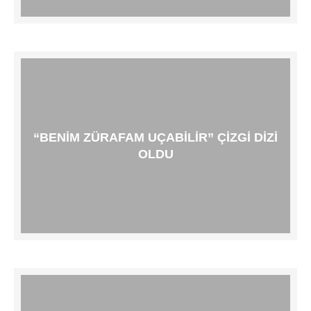
“BENIM ZÜRAFAM UÇABILIR” ÇIZGI DIZI
OLDU