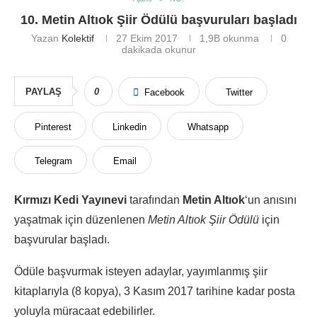
10. Metin Altıok Şiir Ödülü başvuruları başladı
Yazan
Kolektif
27 Ekim 2017
1,9B
okunma
0
dakikada okunur
PAYLAŞ
0
Facebook
Twitter
Pinterest
Linkedin
Whatsapp
Telegram
Email
Kırmızı Kedi Yayınevi
tarafından
Metin Altıok
‘un anısını
yaşatmak için düzenlenen
Metin Altıok Şiir Ödülü
için
başvurular başladı.
Ödüle başvurmak isteyen adaylar, yayımlanmış şiir
kitaplarıyla (8 kopya), 3 Kasım 2017 tarihine kadar posta
yoluyla müracaat edebilirler.