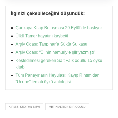
İlginizi çekebileceğini düşündük:
Çankaya Kitap Buluşması 29 Eylül’de başlıyor
Ülkü Tamer hayatını kaybetti
Arşiv Odası: Tanpınar’a Sükût Suikastı
Arşiv Odası: “Elinin hamuriyle şiir yazmıştı”
Keşfedilmesi gereken Sait Faik ödüllü 15 öykü
kitabı
Tüm Panayırların Heyulası: Kayıp Rıhtım’dan
“Ucube” temalı öykü antolojisi
KIRMIZI KEDI YAYINEVI
METIN ALTIOK ŞIIR ÖDÜLÜ