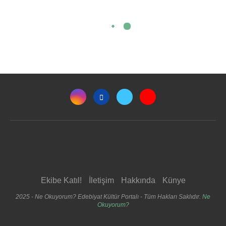
Ekibe Katıl!
İletişim
Hakkında
Künye
2025 - Ne Okuyorum? Edebiyat Kültür Portalı - Tüm Hakları Saklıdır.
Ne
Okuyorum?