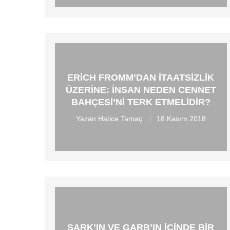
ERICH FROMM’DAN İTAATSIZLIK
ÜZERINE: İNSAN NEDEN CENNET
BAHÇESI’NI TERK ETMELIDIR?
Yazan
Hatice Tamaç
18 Kasım 2018
ŞARK’IN VE GARB’IN İÇINDE BIR