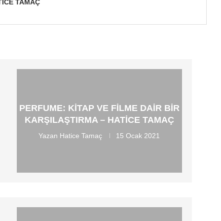
TICE TAMAÇ
PERFUME: KITAP VE FILME DAIR BIR
KARŞILAŞTIRMA – HATICE TAMAÇ
Yazan
Hatice Tamaç
15 Ocak 2021