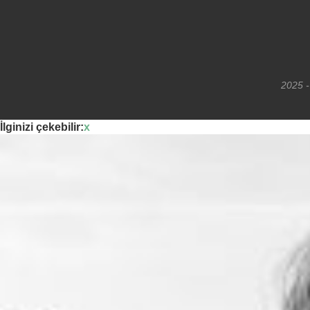
2025 -
İlginizi çekebilir:
x