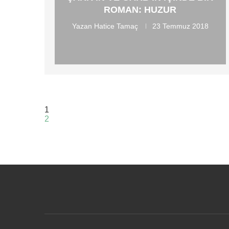
ROMAN: HUZUR
Yazan
Hatice Tamaç
23 Temmuz 2018
1
2