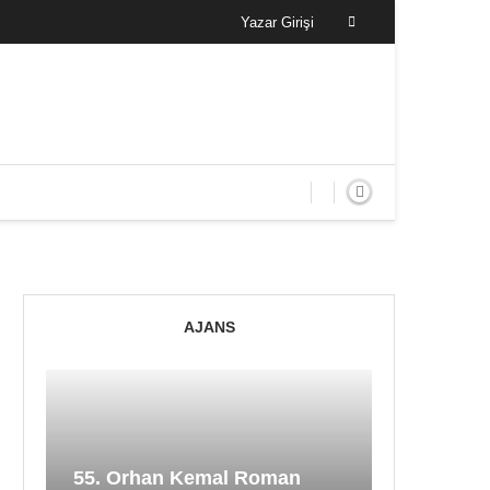
Yazar Girişi
AJANS
55. Orhan Kemal Roman