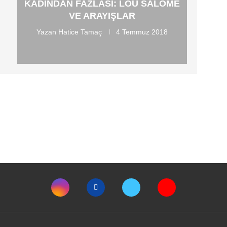
KADINDAN FAZLASI: LOU SALOME
VE ARAYIŞLAR
Yazan
Hatice Tamaç
4 Temmuz 2018