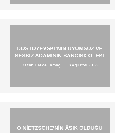
DOSTOYEVSKI’NIN UYUMSUZ VE
SESSIZ ADAMININ SANCISI: ÖTEKI
Yazan
Hatice Tamaç
8 Ağustos 2018
O NIETZSCHE’NIN ÂŞIK OLDUĞU