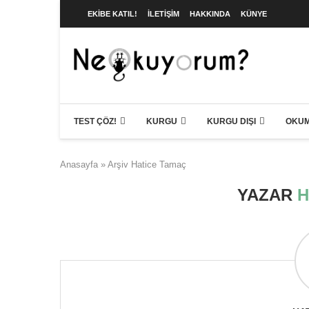
EKIBE KATIL!
İLETIŞIM
HAKKINDA
KÜNYE
TEST ÇÖZ!
KURGU
KURGU DIŞI
OKUM
Anasayfa
»
Arşiv Hatice Tamaç
YAZAR
H