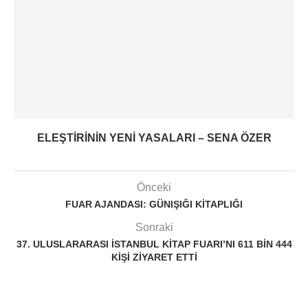
ELEŞTIRININ YENI YASALARI – SENA ÖZER
Önceki
FUAR AJANDASI: GÜNIŞIĞI KITAPLIĞI
Sonraki
37. ULUSLARARASI İSTANBUL KITAP FUARI’NI 611 BIN 444
KIŞI ZIYARET ETTI