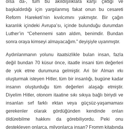
olsa da-, tüm bu akıldışılıklara karşı çıktığı ve
başkaldırdığı için yargılanmış fakat onun bu cesareti
Reform Hareketi’nin kıvılcımını yakmıştır. Bir çağın
karanlık içindeki Avrupa’sı, içinde bulunduğu durumdan
Luther’in “Cehennemi satın aldım, benimdir. Bundan
sonra oraya kimseyi almayacağım.” deyişiyle uyanmıştır.
Aydınlanmanın yolunu itaatsizlikle bulan insan, fazla
değil bundan 70 küsur önce, itaatle insani tüm değerleri
de yok etme durumuna gelmiştir. Ari bir Alman ırkı
oluşturmak isteyen Hitler, tüm bir insanlığı, bugüne kadar
insanın oluşturduğu tüm değerleri alaşağı etmiştir.
Diyelim Hitler, otonom itaatine sıkı sıkıya bağlı biriydi ve
insanları sırf farklı ırktan veya güçsüz-yaşamaması
gerekenler olarak gördüğünden kendinde onları
öldürebilme hakkını da görebiliyordu. Peki onu
destekleyen onlarca, milyonlarca insan? Fromm kitabında