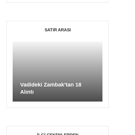
SATIR ARASI
Vadideki Zambak’tan 18
Alıntı
İLGI ÇEKENLERDEN