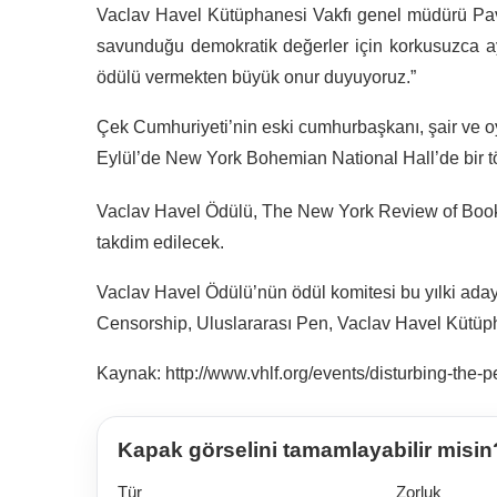
Vaclav Havel Kütüphanesi Vakfı genel müdürü Pavl
savunduğu demokratik değerler için korkusuzca ay
ödülü vermekten büyük onur duyuyoruz.”
Çek Cumhuriyeti’nin eski cumhurbaşkanı, şair ve oy
Eylül’de New York Bohemian National Hall’de bir 
Vaclav Havel Ödülü, The New York Review of Book
takdim edilecek.
Vaclav Havel Ödülü’nün ödül komitesi bu yılki aday 
Censorship, Uluslararası Pen, Vaclav Havel Kütüph
Kaynak: http://www.vhlf.org/events/disturbing-the-
Kapak görselini tamamlayabilir misin
Tür
Zorluk