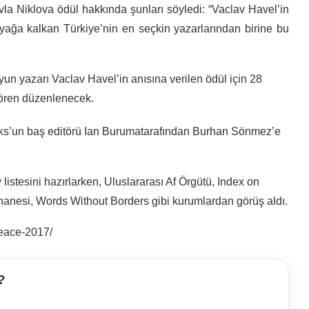
a Niklova ödül hakkında şunları söyledi: “Vaclav Havel’in
ağa kalkan Türkiye’nin en seçkin yazarlarından birine bu
un yazarı Vaclav Havel’in anısına verilen ödül için 28
tören düzenlenecek.
s’un baş editörü Ian Burumatarafından Burhan Sönmez’e
listesini hazırlarken, Uluslararası Af Örgütü, Index on
anesi, Words Without Borders gibi kurumlardan görüş aldı.
peace-2017/
?