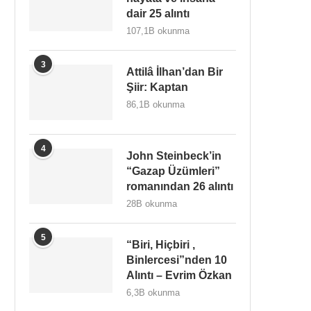
dair 25 alıntı
107,1B okunma
3
Attilâ İlhan’dan Bir
Şiir: Kaptan
86,1B okunma
4
John Steinbeck’in
“Gazap Üzümleri”
romanından 26 alıntı
28B okunma
5
“Biri, Hiçbiri ,
Binlercesi”nden 10
Alıntı – Evrim Özkan
6,3B okunma