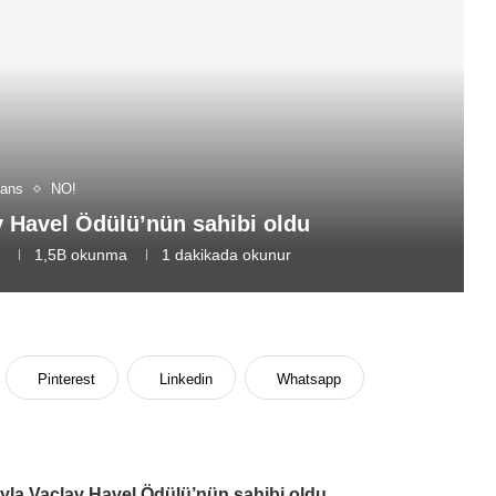
jans
NO!
 Havel Ödülü’nün sahibi oldu
7
1,5B
okunma
1 dakikada okunur
Pinterest
Linkedin
Whatsapp
yla Vaclav Havel Ödülü’nün sahibi oldu.