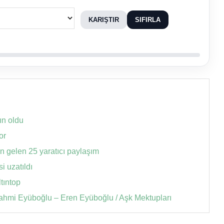
KARIŞTIR
SIFIRLA
n oldu
or
an gelen 25 yaratıcı paylaşım
 uzatıldı
tıntop
Rahmi Eyüboğlu – Eren Eyüboğlu / Aşk Mektupları