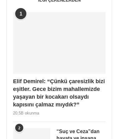
1
Elif Demirel: “Çünkü çaresizlik bizi
eşitler. Gece bizim mahallemizde
yaşayan bir kocakarı olsaydı
kapısını çalmaz mıydık?”
20,5B okunma
2
“Suç ve Ceza”dan
hayata ve insana