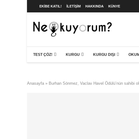
EKIBE KATIL!
İLETIŞIM
HAKKINDA
KÜNYE
TEST ÇÖZ!
KURGU
KURGU DIŞI
OKUM
Anasayfa
»
Burhan Sönmez, Vaclav Havel Ödülü’nün sahibi o