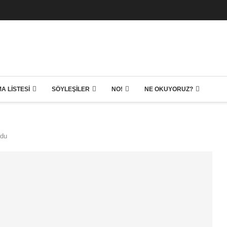
A LISTESI
SÖYLEŞILER
NO!
NE OKUYORUZ?
ldu