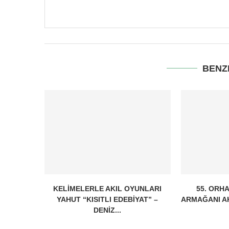
BENZ
KELIMELERLE AKIL OYUNLARI
55. ORH
YAHUT “KISITLI EDEBIYAT” –
ARMAĞANI A
DENIZ...