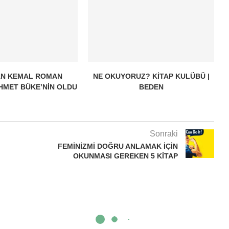
AN KEMAL ROMAN
NE OKUYORUZ? KITAP KULÜBÜ |
HMET BÜKE’NIN OLDU
BEDEN
Sonraki
FEMINIZMI DOĞRU ANLAMAK IÇIN
OKUNMASI GEREKEN 5 KITAP