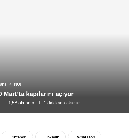
jans
NO!
 Mart’ta kapılarını açıyor
1,5B
okunma
1 dakikada okunur
Pinterest
Linkedin
Whatsapp