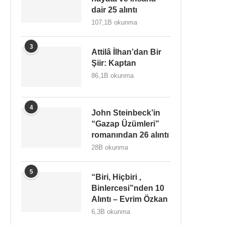
dair 25 alıntı
107,1B okunma
3
Attilâ İlhan’dan Bir
Şiir: Kaptan
86,1B okunma
4
John Steinbeck’in
“Gazap Üzümleri”
romanından 26 alıntı
28B okunma
5
“Biri, Hiçbiri ,
Binlercesi”nden 10
Alıntı – Evrim Özkan
6,3B okunma