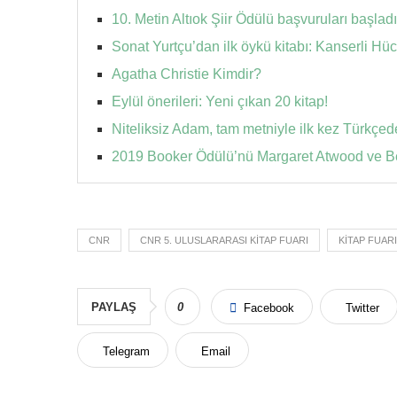
10. Metin Altıok Şiir Ödülü başvuruları başladı
Sonat Yurtçu’dan ilk öykü kitabı: Kanserli Hüc
Agatha Christie Kimdir?
Eylül önerileri: Yeni çıkan 20 kitap!
Niteliksiz Adam, tam metniyle ilk kez Türkçed
2019 Booker Ödülü’nü Margaret Atwood ve Be
CNR
CNR 5. ULUSLARARASI KITAP FUARI
KITAP FUARI
PAYLAŞ
0
Facebook
Twitter
Telegram
Email