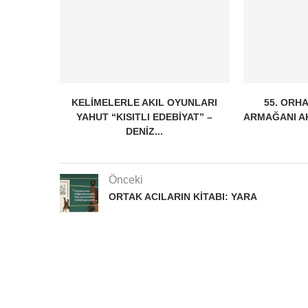
KELIMELERLE AKIL OYUNLARI
55. ORH
YAHUT “KISITLI EDEBIYAT” –
ARMAĞANI A
DENIZ...
Önceki
ORTAK ACILARIN KITABI: YARA