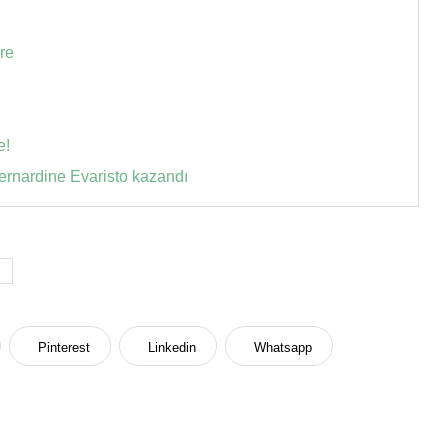
re
e!
rnardine Evaristo kazandı
Pinterest
Linkedin
Whatsapp