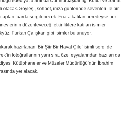
 konuğu edebiyat alanında Cumhurbaşkanlığı Kültür ve Sanat
 olacak. Söyleşi, sohbet, imza günlerinde sevenleri ile bir
 kitapları fuarda sergilenecek. Fuara katılan neredeyse her
ınevlerinin düzenleyeceği etkinliklere katılan isimler
yüz, Furkan Çalışkan gibi isimler bulunuyor.
karak hazırlanan ‘Bir Şiir Bir Hayat Çile’ isimli sergi de
’in fotoğraflarının yanı sıra, özel eşyalarından bazıları da
ediyesi Kütüphaneler ve Müzeler Müdürlüğü’nün İbrahim
arasında yer alacak.