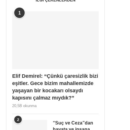
1
Elif Demirel: “Çünkü çaresizlik bizi
eşitler. Gece bizim mahallemizde
yaşayan bir kocakarı olsaydı
kapısını çalmaz mıydık?”
20,5B okunma
2
“Suç ve Ceza”dan
hayata ve insana