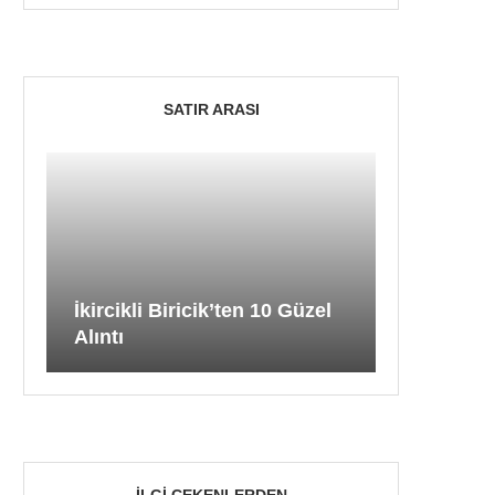
SATIR ARASI
İkircikli Biricik’ten 10 Güzel
Alıntı
İLGI ÇEKENLERDEN