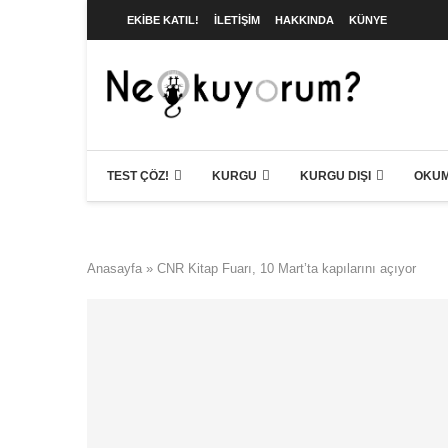
EKIBE KATIL!
İLETIŞIM
HAKKINDA
KÜNYE
TEST ÇÖZ!
KURGU
KURGU DIŞI
OKUM
Anasayfa
»
CNR Kitap Fuarı, 10 Mart’ta kapılarını açıyor