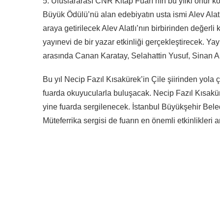
5. Uluslararası CNR Kitap Fuarı’nın bu yılki onur
Büyük Ödülü’nü alan edebiyatın usta ismi Alev Alatlı
araya getirilecek Alev Alatlı’nın birbirinden değerli
yayınevi de bir yazar etkinliği gerçekleştirecek. Yay
arasında Canan Karatay, Selahattin Yusuf, Sinan Ak
Bu yıl Necip Fazıl Kısakürek’in Çile şiirinden yola çı
fuarda okuyucularla buluşacak. Necip Fazıl Kısakürek
yine fuarda sergilenecek. İstanbul Büyükşehir Bel
Müteferrika sergisi de fuarın en önemli etkinlikleri 