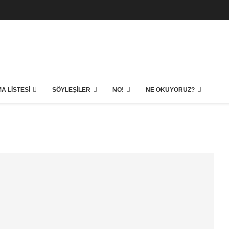
A LISTESI
SÖYLEŞILER
NO!
NE OKUYORUZ?