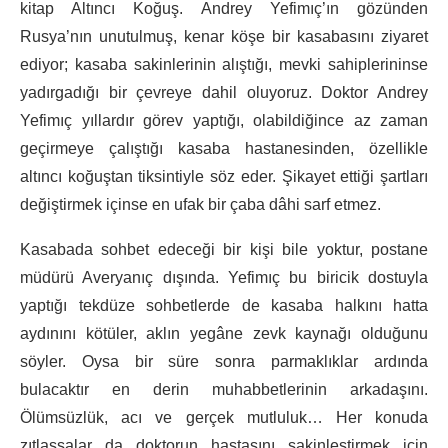
kitap Altıncı Koğuş. Andrey Yefimıç’ın gözünden
Rusya’nın unutulmuş, kenar köşe bir kasabasını ziyaret
ediyor; kasaba sakinlerinin alıştığı, mevki sahiplerininse
yadırgadığı bir çevreye dahil oluyoruz. Doktor Andrey
Yefimıç yıllardır görev yaptığı, olabildiğince az zaman
geçirmeye çalıştığı kasaba hastanesinden, özellikle
altıncı koğuştan tiksintiyle söz eder. Şikayet ettiği şartları
değiştirmek içinse en ufak bir çaba dâhi sarf etmez.
Kasabada sohbet edeceği bir kişi bile yoktur, postane
müdürü Averyanıç dışında. Yefimıç bu biricik dostuyla
yaptığı tekdüze sohbetlerde de kasaba halkını hatta
aydınını kötüler, aklın yegâne zevk kaynağı olduğunu
söyler. Oysa bir süre sonra parmaklıklar ardında
bulacaktır en derin muhabbetlerinin arkadaşını.
Ölümsüzlük, acı ve gerçek mutluluk… Her konuda
zıtlaşsalar da doktorun hastasını sakinleştirmek için