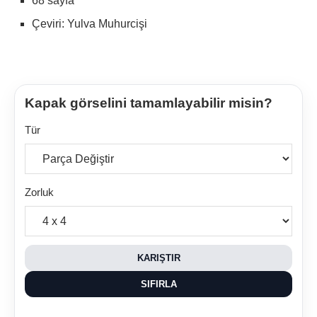
68 sayfa
Çeviri: Yulva Muhurcişi
Kapak görselini tamamlayabilir misin?
Tür
Zorluk
KARIŞTIR
SIFIRLA