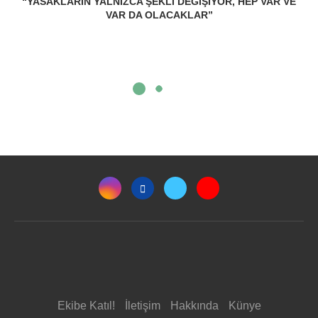
“YASAKLARIN YALNIZCA ŞEKLI DEĞIŞIYOR, HEP VAR VE
VAR DA OLACAKLAR”
Ekibe Katıl!
İletişim
Hakkında
Künye