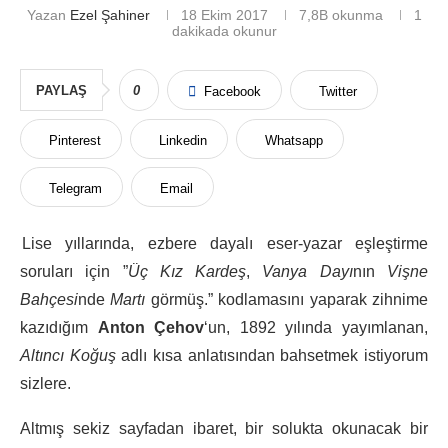
Yazan
Ezel Şahiner
18 Ekim 2017
7,8B
okunma
1
dakikada okunur
PAYLAŞ
0
Facebook
Twitter
Pinterest
Linkedin
Whatsapp
Telegram
Email
Lise yıllarında, ezbere dayalı eser-yazar eşleştirme
soruları için ”
Üç Kız Kardeş
,
Vanya Dayı
nın
Vişne
Bahçesi
nde
Martı
görmüş.” kodlamasını yaparak zihnime
kazıdığım
Anton Çehov
‘un, 1892 yılında yayımlanan,
Altıncı Koğuş
adlı kısa anlatısından bahsetmek istiyorum
sizlere.
Altmış sekiz sayfadan ibaret, bir solukta okunacak bir