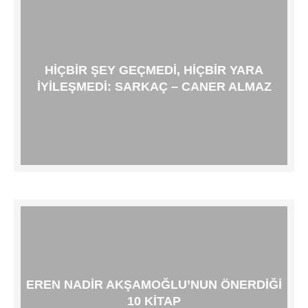
HIÇBIR ŞEY GEÇMEDI, HIÇBIR YARA
IYILEŞMEDI: SARKAÇ – CANER ALMAZ
EREN NADIR AKŞAMOĞLU’NUN ÖNERDIĞI
10 KITAP