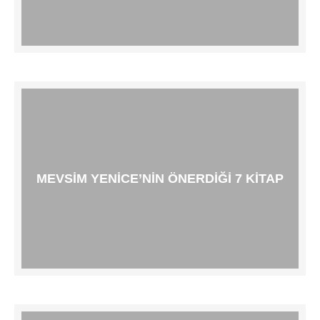
MEVSIM YENICE’NIN ÖNERDIĞI 7 KITAP