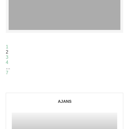
1
2
3
4
…
7
AJANS