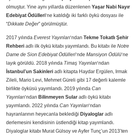
olmuştur. Yine aynı yıllarda düzenlenen
Yaşar Nabi Nayır
Edebiyat Ödülleri
‘ne katıldığı iki farklı öykü dosyası ile
“
Dikkate Değer
” görülmüştür.
2017 yılında
Everest Yayınları
‘ndan
Tekme Tokatlı Şehir
Rehberi
adlı ilk öykü kitabı yayımlandı. Bu kitabı ile
Notre
Dame de Sion Edebiyat Ödülleri
‘nde
Mansiyon Ödülü
‘ne
layık görüldü. 2018 yılında
Timaş Yayınları
‘ndan
İstanbul’un Sakinleri
adlı kitapta Haydar Ergülen, Irmak
Zileli, Mario Levi, Mehmet Güreli gibi 17 değerli kalemle
birlikte öyküsü yayımlandı. 2019 yılında
Can
Yayınları
‘ndan
Bilinmeyen Sular
adlı öykü kitabı
yayımlandı. 2022 yılında
Can Yayınları
‘ndan
hayranlarının heyecanla beklediği
Diyaloglar
adlı
derlemesini kendisinin üstlendiği kitap yayımlandı.
Diyaloglar kitabı Murat Gülsoy ve Ayfer Tunç’un 2013’ten