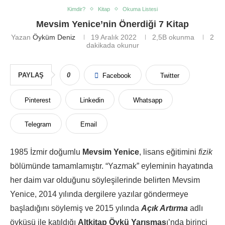
Kimdir?
Kitap
Okuma Listesi
Mevsim Yenice’nin Önerdiği 7 Kitap
Yazan
Öyküm Deniz
19 Aralık 2022
2,5B
okunma
2
dakikada okunur
PAYLAŞ
0
Facebook
Twitter
Pinterest
Linkedin
Whatsapp
Telegram
Email
1985 İzmir doğumlu
Mevsim Yenice
, lisans eğitimini
fizik
bölümünde tamamlamıştır. “Yazmak” eyleminin hayatında
her daim var olduğunu söyleşilerinde belirten Mevsim
Yenice, 2014 yılında dergilere yazılar göndermeye
başladığını söylemiş ve 2015 yılında
Açık Artırma
adlı
öyküsü ile katıldığı
Altkitap Öykü Yarışmas
ı’nda birinci