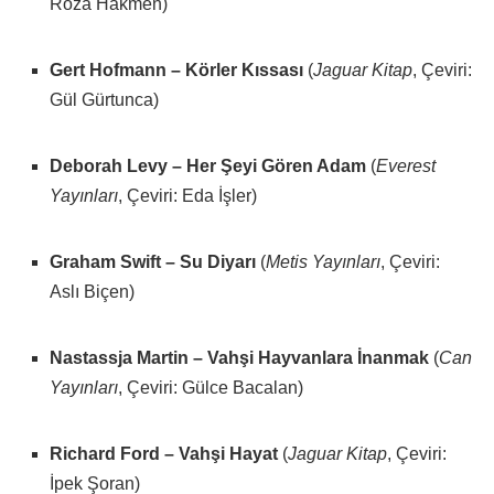
Roza Hakmen)
Gert Hofmann – Körler Kıssası
(
Jaguar Kitap
, Çeviri:
Gül Gürtunca)
Deborah Levy – Her Şeyi Gören Adam
(
Everest
Yayınları
, Çeviri: Eda İşler)
Graham Swift – Su Diyarı
(
Metis Yayınları
, Çeviri:
Aslı Biçen)
Nastassja Martin – Vahşi Hayvanlara İnanmak
(
Can
Yayınları
, Çeviri: Gülce Bacalan)
Richard Ford – Vahşi Hayat
(
Jaguar Kitap
, Çeviri:
İpek Şoran)