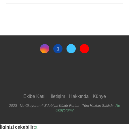
Ekibe Katıl!
İletişim
Hakkında
Künye
2025 - Ne Okuyorum? Edebiyat Kültür Portalı - Tüm Hakları Saklıdır.
Ne
Okuyorum?
İlginizi çekebilir:
x