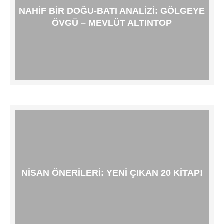
NAHIF BIR DOĞU-BATI ANALIZI: GÖLGEYE
ÖVGÜ – MEVLÜT ALTINTOP
NISAN ÖNERILERI: YENI ÇIKAN 20 KITAP!