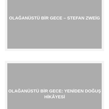
OLAĞANÜSTÜ BIR GECE – STEFAN ZWEIG
OLAĞANÜSTÜ BIR GECE: YENIDEN DOĞUŞ
HIKÂYESI