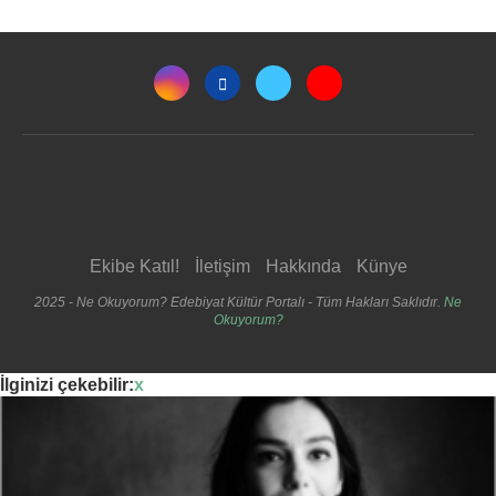
Ekibe Katıl!
İletişim
Hakkında
Künye
2025 - Ne Okuyorum? Edebiyat Kültür Portalı - Tüm Hakları Saklıdır.
Ne
Okuyorum?
İlginizi çekebilir:
x