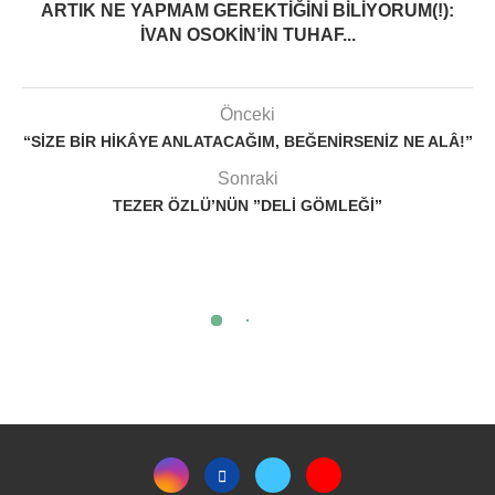
ARTIK NE YAPMAM GEREKTIĞINI BILIYORUM(!):
İVAN OSOKIN’IN TUHAF...
Önceki
“SIZE BIR HIKÂYE ANLATACAĞIM, BEĞENIRSENIZ NE ALÂ!”
Sonraki
TEZER ÖZLÜ’NÜN ”DELI GÖMLEĞI”