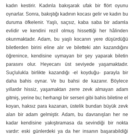
kadın kestirir. Kadınla bakışarak ufak bir flört oyunu
oynarlar. Sonra, bakıştığı kadının kocası gelir ve kadın bu
duruma öfkelenir. Yaşlı, saçsız, kaba saba bir adamla
evlidir ve kendini rezil olmuş hissettiği her hâlinden
okunmaktadır. Adam, bu yaşlı kocanın yere düşürdüğü
biletlerden birini eline alır ve biletteki atın kazandığını
öğrenince, kendisine uymayan bir şey yaparak biletin
parasını olur. Heyecanı üst seviyede yaşamaktadır.
Suçlulukla birlikte kazandığı -el koyduğu- parayla bir
daha bahis oynar. Ve bu bahsi de kazanır. Böylece
yıllardır hissiz, yaşamaktan zerre zevk almayan adam
gitmiş, yerine bu; herhangi bir serseri gibi bahis biletine el
koyan, haksız para kazanan, üstelik bundan büyük zevk
alan bir adam gelmiştir. Adam, bu davranışları her ne
kadar kendisine yakıştıramasa da sevindiği bir nokta
vardır: eski günlerdeki ya da her insanın başarabildiği