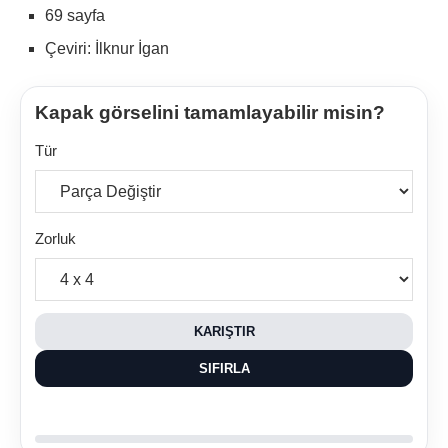
69 sayfa
Çeviri: İlknur İgan
Kapak görselini tamamlayabilir misin?
Tür
Zorluk
KARIŞTIR
SIFIRLA