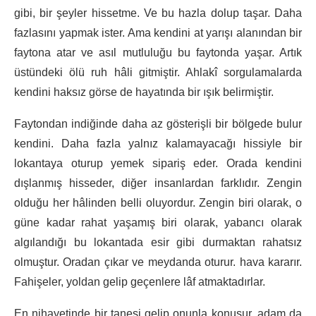
gibi, bir şeyler hissetme. Ve bu hazla dolup taşar. Daha
fazlasını yapmak ister. Ama kendini at yarışı alanından bir
faytona atar ve asıl mutluluğu bu faytonda yaşar. Artık
üstündeki ölü ruh hâli gitmiştir. Ahlakî sorgulamalarda
kendini haksız görse de hayatında bir ışık belirmiştir.
Faytondan indiğinde daha az gösterişli bir bölgede bulur
kendini. Daha fazla yalnız kalamayacağı hissiyle bir
lokantaya oturup yemek sipariş eder. Orada kendini
dışlanmış hisseder, diğer insanlardan farklıdır. Zengin
olduğu her hâlinden belli oluyordur. Zengin biri olarak, o
güne kadar rahat yaşamış biri olarak, yabancı olarak
algılandığı bu lokantada esir gibi durmaktan rahatsız
olmuştur. Oradan çıkar ve meydanda oturur. hava kararır.
Fahişeler, yoldan gelip geçenlere lâf atmaktadırlar.
En nihayetinde bir tanesi gelip onunla konuşur. adam da