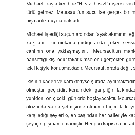
Michael, başta kendine ”Hırsız, hırsız!” diyerek vicd
türlü gelmez. Meursault’un suçu ise gerçek bir m
pişmanlık duymamaktadır.
Michael işlediği suçun ardından ‘ayaktakımının’ e
karşılanır. Bir mekana girdiği anda çöken sessiz
canlının ona yaklaşmayışı… Meursault’un mah
bahsettiği kişi odur fakat kimse onu gerçekten gö
tekil kişiyle konuşmaktadır. Meursault orada değil, 
İkisinin kaderi ve karakteriyse şurada ayrılmaktadı
olmuştur, geçicidir; kendindeki garipliğin farkınd
yeniden, en çiçekli günlerle başlayacaktır. Meursa
otuzunda ya da yetmişinde ölmenin hiçbir farkı yok
karşıladığı şeyleri o, en başından her halleriyle 
şey için pişman olmamıştır. Her gün kapısına bir a