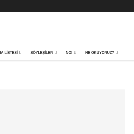
A LISTESI
SÖYLEŞILER
NO!
NE OKUYORUZ?