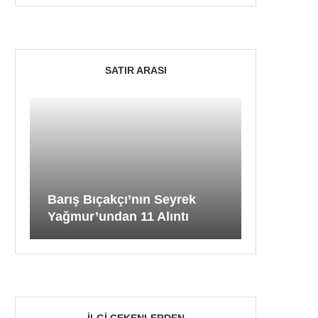
SATIR ARASI
Barış Bıçakçı’nın Seyrek
Yağmur’undan 11 Alıntı
İLGI ÇEKENLERDEN