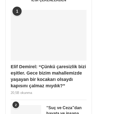
1
Elif Demirel: “Çünkü çaresizlik bizi
eşitler. Gece bizim mahallemizde
yaşayan bir kocakarı olsaydı
kapısını çalmaz mıydık?”
20,5B okunma
2
“Suç ve Ceza”dan
hayata ve insana