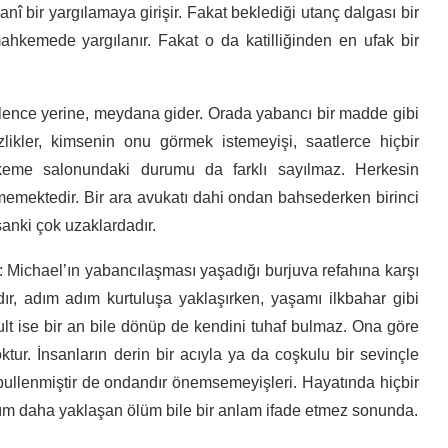
anî bir yargılamaya girişir. Fakat beklediği utanç dalgası bir
ahkemede yargılanır. Fakat o da katilliğinden en ufak bir
ğlence yerine, meydana gider. Orada yabancı bir madde gibi
likler, kimsenin onu görmek istemeyişi, saatlerce hiçbir
keme salonundaki durumu da farklı sayılmaz. Herkesin
rmemektedir. Bir ara avukatı dahi ondan bahsederken birinci
sanki çok uzaklardadır.
r: Michael’ın yabancılaşması yaşadığı burjuva refahına karşı
adır, adım adım kurtuluşa yaklaşırken, yaşamı ilkbahar gibi
ult ise bir an bile dönüp de kendini tuhaf bulmaz. Ona göre
tur. İnsanların derin bir acıyla ya da coşkulu bir sevinçle
kabullenmiştir de ondandır önemsemeyişleri. Hayatında hiçbir
dım daha yaklaşan ölüm bile bir anlam ifade etmez sonunda.