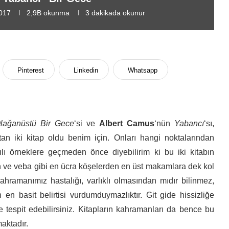
017
2,9B
okunma
3 dakikada okunur
Pinterest
Linkedin
Whatsapp
lağanüstü Bir Gece
‘si ve
Albert Camus
‘nün
Yabancı
‘sı,
atan iki kitap oldu benim için. Onları hangi noktalarından
tılı örneklere geçmeden önce diyebilirim ki bu iki kitabın
şan ve veba gibi en ücra köşelerden en üst makamlara dek kol
kahramanımız hastalığı, varlıklı olmasından mıdır bilinmez,
 en basit belirtisi vurdumduymazlıktır. Git gide hissizliğe
 tespit edebilirsiniz. Kitapların kahramanları da bence bu
maktadır.