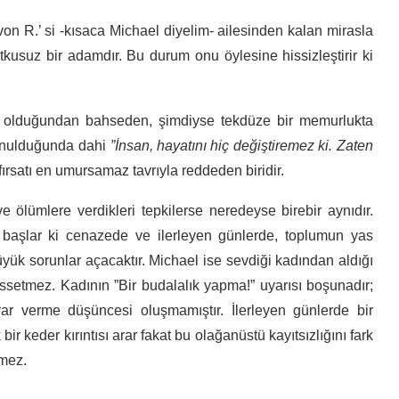
von R.’ si -kısaca Michael diyelim- ailesinden kalan mirasla
tkusuz bir adamdır. Bu durum onu öylesine hissizleştirir ki
arı olduğundan bahseden, şimdiyse tekdüze bir memurlukta
 sunulduğunda dahi
”İnsan, hayatını hiç değiştiremez ki. Zaten
fırsatı en umursamaz tavrıyla reddeden biridir.
a ve ölümlere verdikleri tepkilerse neredeyse birebir aynıdır.
 başlar ki cenazede ve ilerleyen günlerde, toplumun yas
yük sorunlar açacaktır. Michael ise sevdiği kadından aldığı
ssetmez. Kadının ”Bir budalalık yapma!” uyarısı boşunadır;
r verme düşüncesi oluşmamıştır. İlerleyen günlerde bir
ir keder kırıntısı arar fakat bu olağanüstü kayıtsızlığını fark
emez.