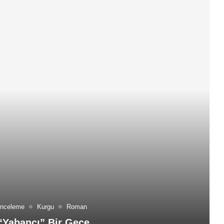
İnceleme
Kurgu
Roman
“Yabancı” Bir Gece