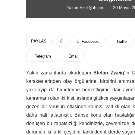
Yazan
Ezel Şahiner
20 Mayıs 2
PAYLAŞ
0
Facebook
Twitter
Telegram
Email
Yakın zamanlarda okuduğum
Stefan Zweig
‘ın
O
karakterlerinden olay örgülerine, birbirini anıms
yakalayıp da birbirlerine benzettiğime dair ayrın
kahramanı olan iki kişi, aslında gittikçe yaygınla
gezen bir virüsün etkisinde kalmış, varlıklı olan 
daha hafif atlatmıştır. Bahse konu olan hastalığın
dönüşen bu rahatsızlığı kendinizde, çevrenizde de
durumun iki farklı çeşidini, farklı derinliklerde yaşa