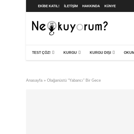
EKIBE KATIL!
İLETIŞIM
HAKKINDA
KÜNYE
TEST ÇÖZ!
KURGU
KURGU DIŞI
OKUM
Anasayfa
»
Olağanüstü “Yabancı” Bir Gece