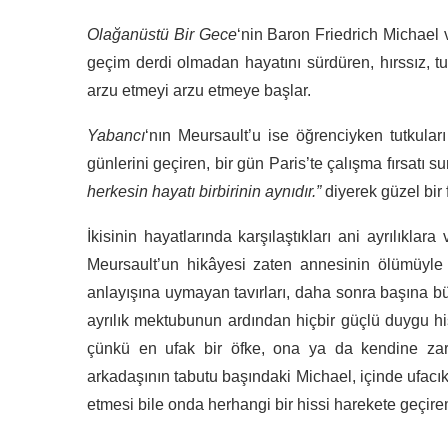
Olağanüstü Bir Gece
‘nin Baron Friedrich Michael 
geçim derdi olmadan hayatını sürdüren, hırssız, tu
arzu etmeyi arzu etmeye başlar.
Yabancı
‘nın Meursault’u ise öğrenciyken tutkul
günlerini geçiren, bir gün Paris’te çalışma fırsatı
herkesin hayatı birbirinin aynıdır.”
diyerek güzel bir 
İkisinin hayatlarında karşılaştıkları ani ayrılıklar
Meursault’un hikâyesi zaten annesinin ölümüyle
anlayışına uymayan tavırları, daha sonra başına bü
ayrılık mektubunun ardından hiçbir güçlü duygu hi
çünkü en ufak bir öfke, ona ya da kendine zara
arkadaşının tabutu başındaki Michael, içinde ufacık b
etmesi bile onda herhangi bir hissi harekete geçir