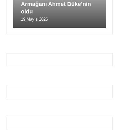
Armağanı Ahmet Büke’nin
oldu
19 Mayıs 2026