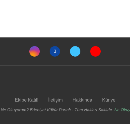
Ekibe Katıl!
İletişim
Hakkında
Künye
 Ne Okuyorum? Edebiyat Kültür Portalı - Tüm Hakları Saklıdır.
Ne Oku