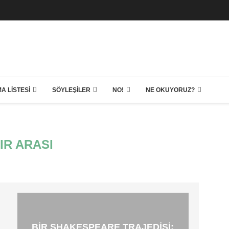
A LISTESI
SÖYLEŞILER
NO!
NE OKUYORUZ?
IR ARASI
BIR SHAKESPEARE TRAJEDISI: