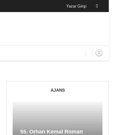
Yazar Girişi
AJANS
55. Orhan Kemal Roman