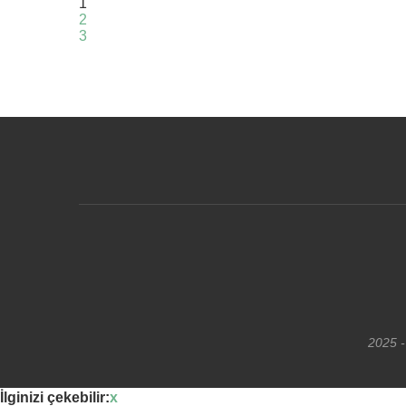
1
2
3
2025 -
İlginizi çekebilir:
x