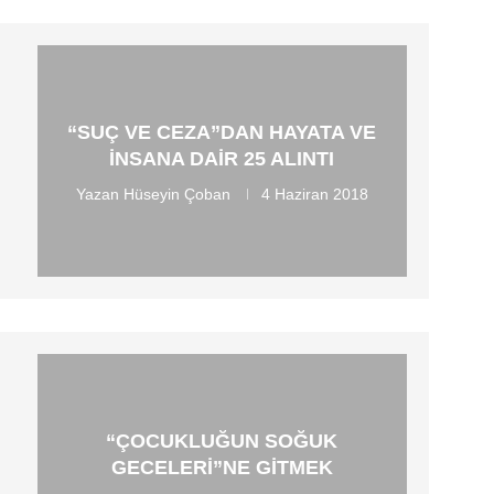
“SUÇ VE CEZA”DAN HAYATA VE
INSANA DAIR 25 ALINTI
Yazan
Hüseyin Çoban
4 Haziran 2018
“ÇOCUKLUĞUN SOĞUK
GECELERI”NE GITMEK