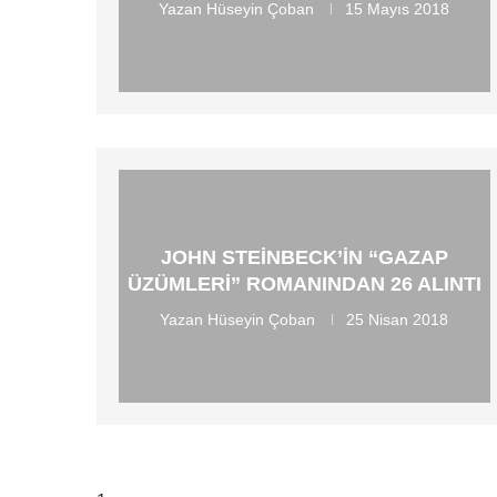
Yazan
Hüseyin Çoban
15 Mayıs 2018
JOHN STEINBECK’IN “GAZAP
ÜZÜMLERI” ROMANINDAN 26 ALINTI
Yazan
Hüseyin Çoban
25 Nisan 2018