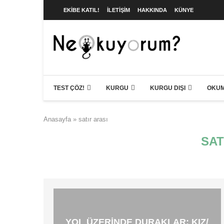
EKIBE KATIL!
İLETIŞIM
HAKKINDA
KÜNYE
TEST ÇÖZ!
KURGU
KURGU DIŞI
OKUM
Anasayfa
»
satır arası
SAT
YOL ÜZERINDE DURAKLAR: KIZ/