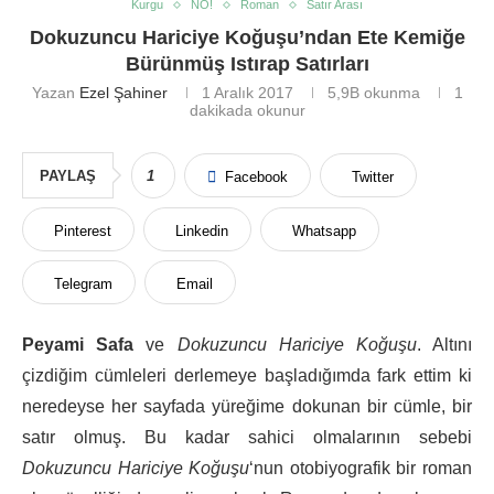
Kurgu
NO!
Roman
Satır Arası
Dokuzuncu Hariciye Koğuşu’ndan Ete Kemiğe
Bürünmüş Istırap Satırları
Yazan
Ezel Şahiner
1 Aralık 2017
5,9B
okunma
1
dakikada okunur
PAYLAŞ
1
Facebook
Twitter
Pinterest
Linkedin
Whatsapp
Telegram
Email
Peyami Safa
ve
Dokuzuncu Hariciye Koğuşu
. Altını
çizdiğim cümleleri derlemeye başladığımda fark ettim ki
neredeyse her sayfada yüreğime dokunan bir cümle, bir
satır olmuş. Bu kadar sahici olmalarının sebebi
Dokuzuncu Hariciye Koğuşu
‘nun otobiyografik bir roman