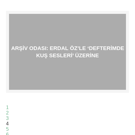
ARŞIV ODASI: ERDAL ÖZ’LE ‘DEFTERIMDE
KUŞ SESLERI’ ÜZERINE
1
2
3
4
5
6