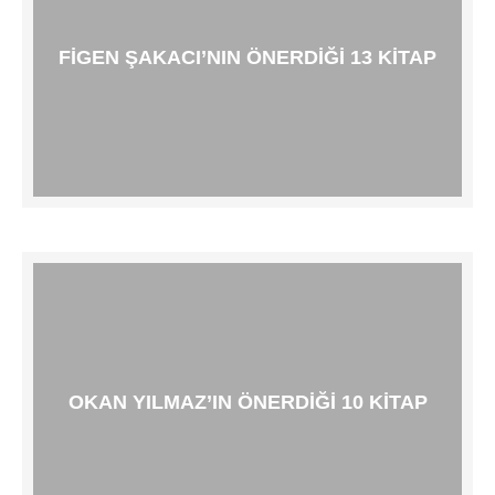
FIGEN ŞAKACI’NIN ÖNERDIĞI 13 KITAP
OKAN YILMAZ’IN ÖNERDIĞI 10 KITAP