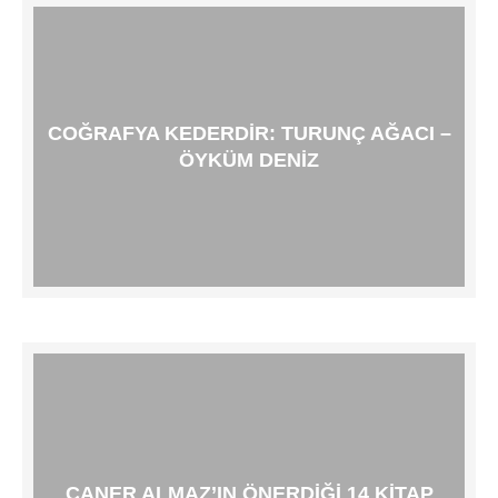
COĞRAFYA KEDERDIR: TURUNÇ AĞACI –
ÖYKÜM DENIZ
CANER ALMAZ’IN ÖNERDIĞI 14 KITAP