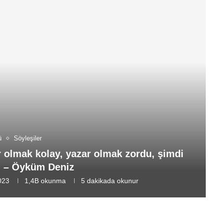
ü
Söyleşiler
 olmak kolay, yazar olmak zordu, şimdi
” – Öyküm Deniz
023
1,4B
okunma
5 dakikada okunur