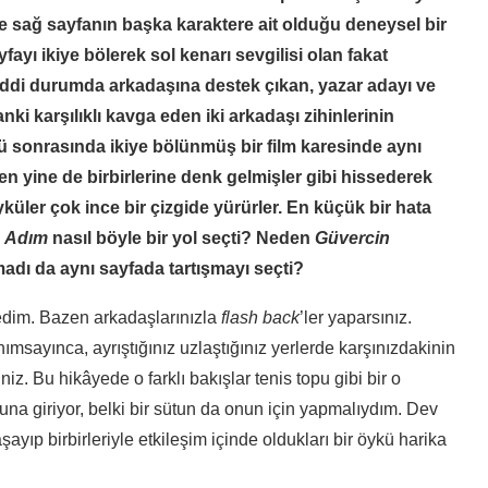
ere sağ sayfanın başka karaktere ait olduğu deneysel bir
yfayı ikiye bölerek sol kenarı sevgilisi olan fakat
maddi durumda arkadaşına destek çıkan, yazar adayı ve
ki karşılıklı kavga eden iki arkadaşı zihinlerinin
yü sonrasında ikiye bölünmüş bir film karesinde aynı
n yine de birbirlerine denk gelmişler gibi hissederek
küler çok ince bir çizgide yürürler. En küçük bir hata
:
Adım
nasıl böyle bir yol seçti? Neden
Güvercin
madı da aynı sayfada tartışmayı seçti?
tedim. Bazen arkadaşlarınızla
flash back
’ler yaparsınız.
ımsayınca, ayrıştığınız uzlaştığınız yerlerde karşınızdakinin
z. Bu hikâyede o farklı bakışlar tenis topu gibi bir o
yuna giriyor, belki bir sütun da onun için yapmalıydım. Dev
şayıp birbirleriyle etkileşim içinde oldukları bir öykü harika