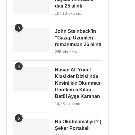
dair 25 alıntı
107,1B okunma
3
John Steinbeck’in
“Gazap Üzümleri”
romanından 26 alıntı
28B okunma
4
Hasan Ali Yücel
Klasikler Dizisi’nde
Kesinlikle Okunması
Gereken 5 Kitap –
Betül Ayşe Karahan
14,2B okunma
5
Ne Okutmamalıyız? |
Şeker Portakalı