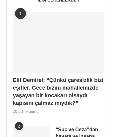
1
Elif Demirel: “Çünkü çaresizlik bizi
eşitler. Gece bizim mahallemizde
yaşayan bir kocakarı olsaydı
kapısını çalmaz mıydık?”
20,5B okunma
2
“Suç ve Ceza”dan
hayata ve insana