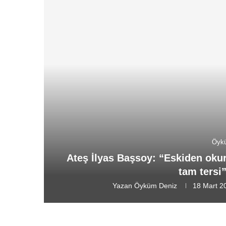
Öyk
Ateş İlyas Başsoy: “Eskiden okur
tam tersi
Yazan
Öyküm Deniz
18 Mart 2