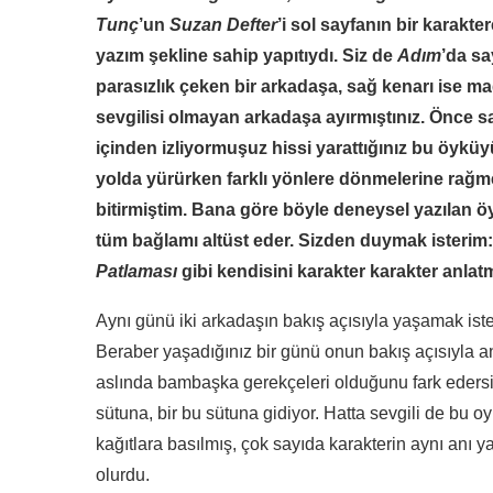
Tunç
’un
Suzan Defter
’i sol sayfanın bir karakt
yazım şekline sahip yapıtıydı. Siz de
Adım
’da sa
parasızlık çeken bir arkadaşa, sağ kenarı ise 
sevgilisi olmayan arkadaşa ayırmıştınız. Önce san
içinden izliyormuşuz hissi yarattığınız bu öykü
yolda yürürken farklı yönlere dönmelerine rağme
bitirmiştim. Bana göre böyle deneysel yazılan öy
tüm bağlamı altüst eder. Sizden duymak isterim
Patlaması
gibi kendisini karakter karakter anlat
Aynı günü iki arkadaşın bakış açısıyla yaşamak is
Beraber yaşadığınız bir günü onun bakış açısıyla an
aslında bambaşka gerekçeleri olduğunu fark edersini
sütuna, bir bu sütuna gidiyor. Hatta sevgili de bu o
kağıtlara basılmış, çok sayıda karakterin aynı anı ya
olurdu.