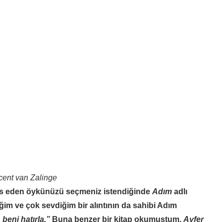
ncent van Zalinge
emas eden öykünüzü seçmeniz istendiğinde
Adım
adlı
ğim ve çok sevdiğim bir alıntının da sahibi Adım
beni hatırla.”
Buna benzer bir kitap okumuştum.
Ayfer