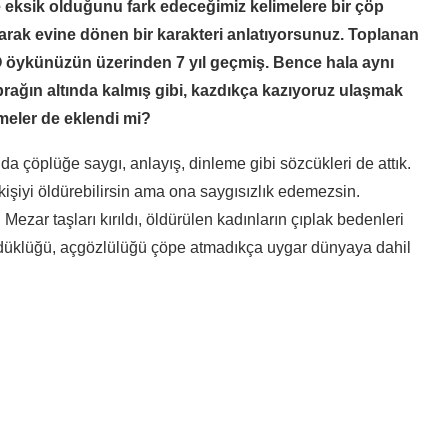
eksik olduğunu fark edeceğimiz kelimelere bir çöp
rak evine dönen bir karakteri anlatıyorsunuz. Toplanan
O öykünüzün üzerinden 7 yıl geçmiş. Bence hala aynı
prağın altında kalmış gibi, kazdıkça kazıyoruz ulaşmak
imeler de eklendi mi?
da çöplüğe saygı, anlayış, dinleme gibi sözcükleri de attık.
işiyi öldürebilirsin ama ona saygısızlık edemezsin.
Mezar taşları kırıldı, öldürülen kadınların çıplak bedenleri
 hödüklüğü, açgözlülüğü çöpe atmadıkça uygar dünyaya dahil