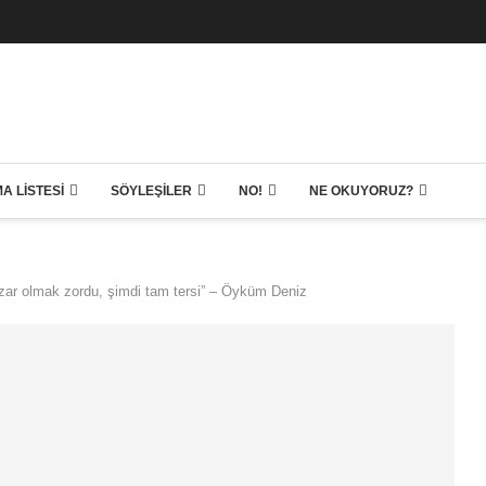
A LISTESI
SÖYLEŞILER
NO!
NE OKUYORUZ?
zar olmak zordu, şimdi tam tersi” – Öyküm Deniz