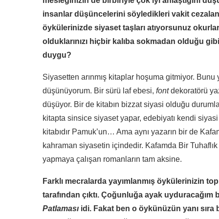
mesleğinizin de birbiriyle çok iyi anlaştığını 
insanlar düşüncelerini söyledikleri vakit cezala
öykülerinizde siyaset taşları atıyorsunuz okurl
olduklarınızı hiçbir kalıba sokmadan olduğu gibi
duygu?
Siyasetten arınmış kitaplar hoşuma gitmiyor. Bunu
düşünüyorum. Bir sürü laf ebesi,
font
dekoratörü yaza
düşüyor. Bir de kitabın bizzat siyasi olduğu duruml
kitapta sinsice siyaset yapar, edebiyatı kendi siyasi
kitabıdır Pamuk’un… Ama aynı yazarın bir de Kafamd
kahraman siyasetin içindedir. Kafamda Bir Tuhaflık
yapmaya çalışan romanların tam aksine.
Farklı mecralarda yayımlanmış öykülerinizin top
tarafından çıktı. Çoğunluğa ayak uyduracağım bi
Patlaması
idi. Fakat ben o öykünüzün yanı sıra