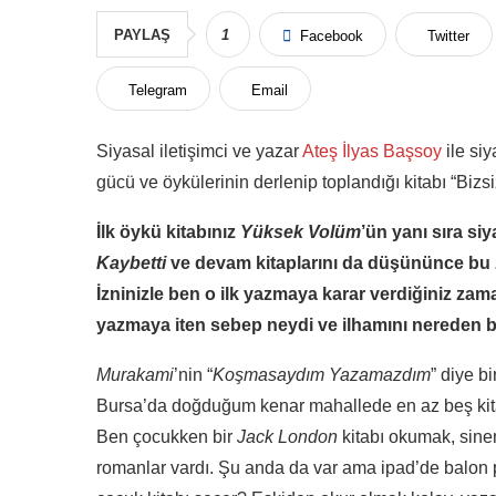
PAYLAŞ
1
Facebook
Twitter
Telegram
Email
Siyasal iletişimci ve yazar
Ateş İlyas Başsoy
ile si
gücü ve öykülerinin derlenip toplandığı kitabı “Biz
İlk öykü kitabınız
Yüksek Volüm
’ün yanı sıra siya
Kaybetti
ve devam kitaplarını da düşününce bu z
İzninizle ben o ilk yazmaya karar verdiğiniz za
yazmaya iten sebep neydi ve ilhamını nereden 
Murakami
’nin “
Koşmasaydım Yazamazdım
” diye b
Bursa’da doğduğum kenar mahallede en az beş kitapç
Ben çocukken bir
Jack London
kitabı okumak, sinem
romanlar vardı. Şu anda da var ama ipad’de balon