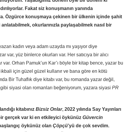
düşünüyorum. Yaşadığımız dönem öyle bir dönem ki
ndırılıyorlar. Fakat siz konuşmanın yanında
ara. Özgürce konuşmaya çekinen bir ülkenin içinde şahit
 anlatabilmek, okurlarınızla paylaşabilmek nasıl bir
 yazan kadın veya adam uzayda mı yaşıyor diye
r var, yüz binlerce okurları var. Her satıcıya bir alıcı
ar var. Orhan Pamuk’un Kar’ı böyle bir kitap bence, yazar bu
 ikbali için güzel güzel kullanır ve bana göre en kötü
a Bir Tuhaflık diye kitabı var, bu romanda yazar değil,
 gibi siyasi olan romanları beğeniyorum, yazara siyasi
PR
landığı kitabınız
Bizsiz Onlar
, 2022 yılında Say Yayınları
r gerçek var ki en etkileyici öykünüz
Güvercin
 başlangıç öykünüz olan
Çöpçü
’yü de çok sevdim.