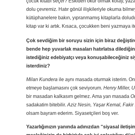
çocuk kitabı seçer? Eskiden okur olmak kolay, yaz
dolu çevremiz. Hatır gönül ilişkileriyle okuma bilme
kütüphanelere bakın, yıpranmamış kitaplarla doludur.
kitap var ki artık. Kısaca, çocukken beni yazmaya i
Çok sevdiğim bir soruyu sizin için biraz değiş
bende hep yuvarlak masaları hatırlatsa dilediğ
istediğiniz edebiyatçı veya konuşabileceğiniz 
isterdiniz?
Milan Kundera
ile aynı masada oturmak isterim. On
etmeye başlamasını çok seviyorum.
Henry Miller, 
bir masadan kalkasım gelmez. Ama yan masada
Or
sadakatim bitebilir.
Aziz Nesin, Yaşar Kemal, Fakir
olsam bayram ederim. Siyasetçileri boş ver.
Yazarlığınızın yanında adınızdan “siyasal iletişi