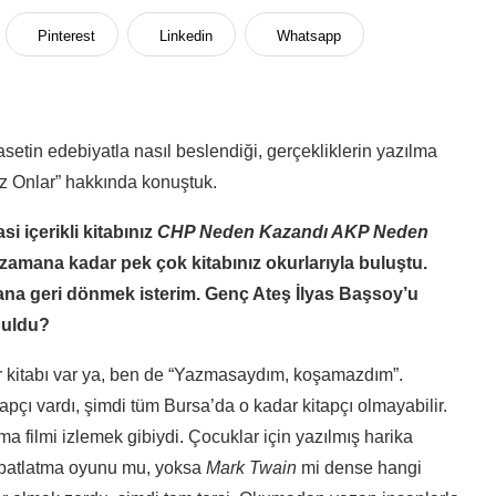
Pinterest
Linkedin
Whatsapp
yasetin edebiyatla nasıl beslendiği, gerçekliklerin yazılma
siz Onlar” hakkında konuştuk.
si içerikli kitabınız
CHP Neden Kazandı AKP Neden
amana kadar pek çok kitabınız okurlarıyla buluştu.
mana geri dönmek isterim. Genç Ateş İlyas Başsoy’u
buldu?
ir kitabı var ya, ben de “Yazmasaydım, koşamazdım”.
ı vardı, şimdi tüm Bursa’da o kadar kitapçı olmayabilir.
a filmi izlemek gibiydi. Çocuklar için yazılmış harika
 patlatma oyunu mu, yoksa
Mark Twain
mi dense hangi