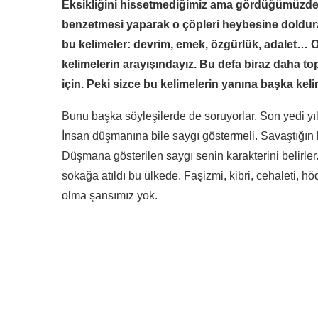
Eksikliğini hissetmediğimiz ama gördüğümüzde 
benzetmesi yaparak o çöpleri heybesine doldura
bu kelimeler: devrim, emek, özgürlük, adalet… 
kelimelerin arayışındayız. Bu defa biraz daha to
için. Peki sizce bu kelimelerin yanına başka kel
Bunu başka söyleşilerde de soruyorlar. Son yedi yıl
İnsan düşmanına bile saygı göstermeli. Savaştığın k
Düşmana gösterilen saygı senin karakterini belirler. 
sokağa atıldı bu ülkede. Faşizmi, kibri, cehaleti,
olma şansımız yok.