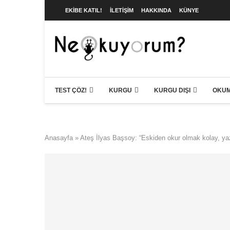
EKIBE KATIL!
İLETIŞIM
HAKKINDA
KÜNYE
TEST ÇÖZ!
KURGU
KURGU DIŞI
OKUM
Anasayfa
»
Ateş İlyas Başsoy: “Eskiden okur olmak kolay, ya