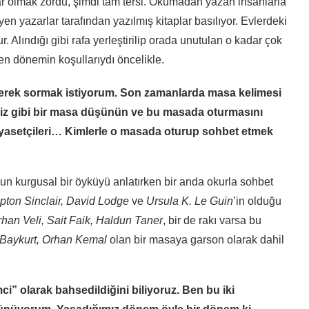
ar olmak zordu, şimdi tam tersi. Okumadan yazan insanlarla
yen yazarlar tarafından yazılmış kitaplar basılıyor. Evlerdeki
 Alındığı gibi rafa yerleştirilip orada unutulan o kadar çok
ten dönemin koşullarıydı öncelikle.
tirerek sormak istiyorum. Son zamanlarda masa kelimesi
iniz gibi bir masa düşünün ve bu masada oturmasını
siyasetçileri… Kimlerle o masada oturup sohbet etmek
un kurgusal bir öyküyü anlatırken bir anda okurla sohbet
Upton Sinclair, David Lodge
ve
Ursula K. Le Guin
’in olduğu
han Veli, Sait Faik, Haldun Taner
, bir de rakı varsa bu
 Baykurt, Orhan Kemal
olan bir masaya garson olarak dahil
mci” olarak bahsedildiğini biliyoruz. Ben bu iki