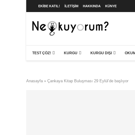
EKIBE KATIL!
İLETIŞIM
HAKKINDA
KÜNYE
TEST ÇÖZ!
KURGU
KURGU DIŞI
OKUM
Anasayfa
»
Çankaya Kitap Buluşması 29 Eylül’de başlıyor