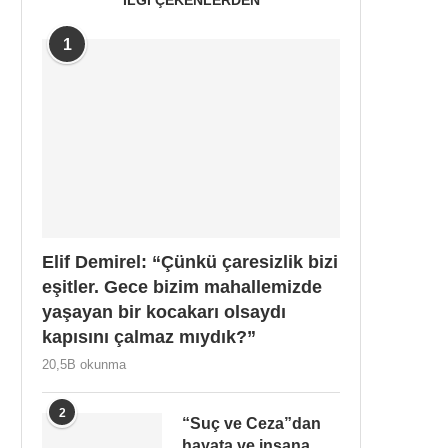
1
Elif Demirel: “Çünkü çaresizlik bizi
eşitler. Gece bizim mahallemizde
yaşayan bir kocakarı olsaydı
kapısını çalmaz mıydık?”
20,5B okunma
2
“Suç ve Ceza”dan
hayata ve insana