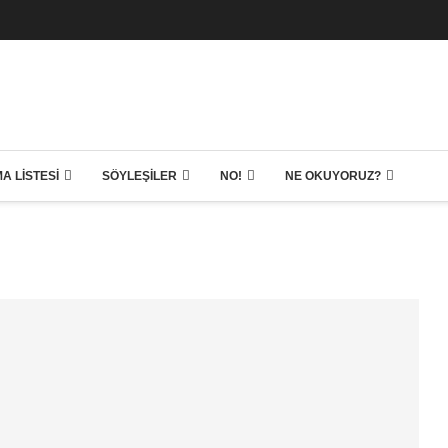
A LISTESI
SÖYLEŞILER
NO!
NE OKUYORUZ?