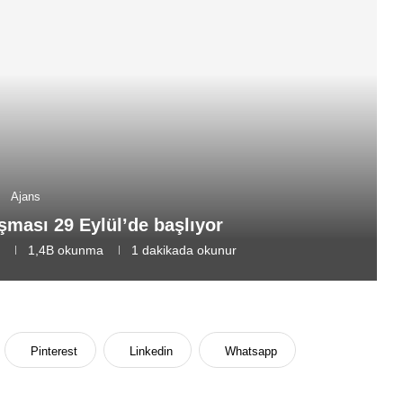
Ajans
ması 29 Eylül’de başlıyor
8
1,4B
okunma
1 dakikada okunur
Pinterest
Linkedin
Whatsapp