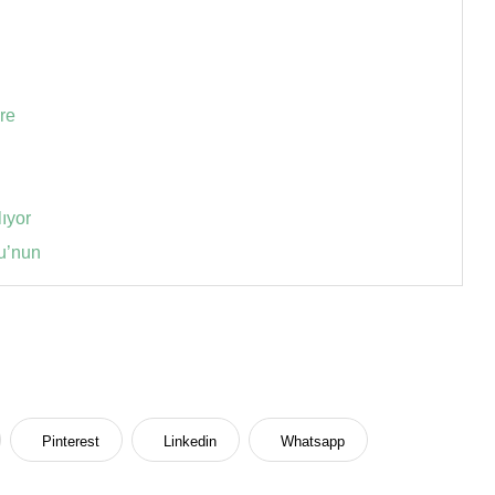
re
lıyor
u’nun
Pinterest
Linkedin
Whatsapp