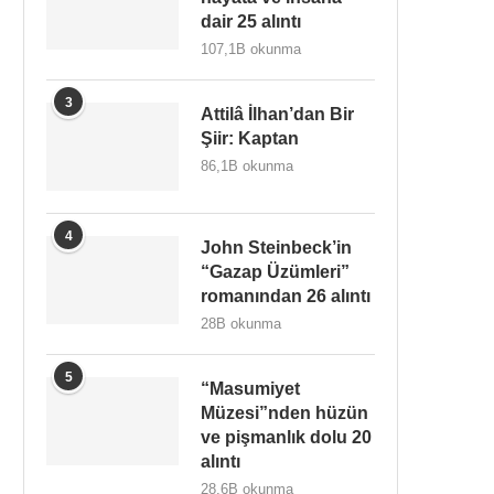
dair 25 alıntı
107,1B okunma
3
Attilâ İlhan’dan Bir
Şiir: Kaptan
86,1B okunma
4
John Steinbeck’in
“Gazap Üzümleri”
romanından 26 alıntı
28B okunma
5
“Masumiyet
Müzesi”nden hüzün
ve pişmanlık dolu 20
alıntı
28,6B okunma