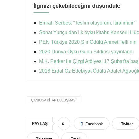
İlginizi çekebileceğini düşündük:
Emrah Serbes: “Teslim oluyorum. İtirafımdır”
Sonat Yurtçu’dan ilk öykü kitabı: Kanserli Hüc
PEN Türkiye 2020 Şiir Ödülü Ahmet Telli’nin
2020 Dünya Öykü Günü Bildirisi yayınlandı
M.K. Perker ile Çizgi Atölyesi 17 Şubat’ta baş
2018 Erdal Öz Edebiyat Ödülü Adalet Ağaoğl
ÇANKAYA KITAP BULUŞMASI
PAYLAŞ
0
Facebook
Twitter