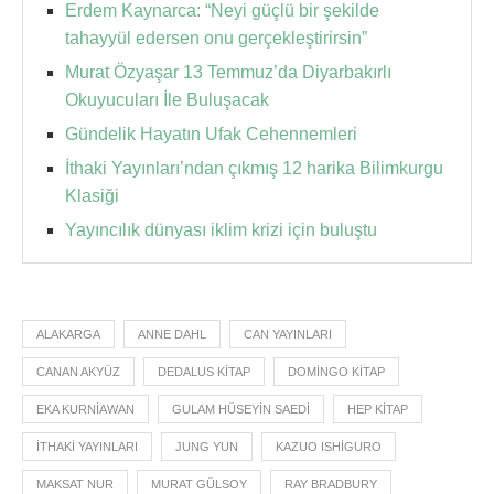
Erdem Kaynarca: “Neyi güçlü bir şekilde
tahayyül edersen onu gerçekleştirirsin”
Murat Özyaşar 13 Temmuz’da Diyarbakırlı
Okuyucuları İle Buluşacak
Gündelik Hayatın Ufak Cehennemleri
İthaki Yayınları’ndan çıkmış 12 harika Bilimkurgu
Klasiği
Yayıncılık dünyası iklim krizi için buluştu
ALAKARGA
ANNE DAHL
CAN YAYINLARI
CANAN AKYÜZ
DEDALUS KITAP
DOMINGO KITAP
EKA KURNIAWAN
GULAM HÜSEYIN SAEDI
HEP KITAP
ITHAKI YAYINLARI
JUNG YUN
KAZUO ISHIGURO
MAKSAT NUR
MURAT GÜLSOY
RAY BRADBURY