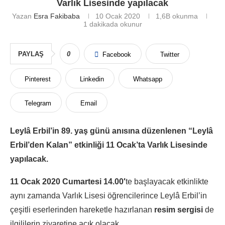
Varlık Lisesinde yapılacak
Yazan
Esra Fakibaba
10 Ocak 2020
1,6B
okunma
1 dakikada okunur
PAYLAŞ
0
Facebook
Twitter
Pinterest
Linkedin
Whatsapp
Telegram
Email
Leylâ Erbil’in 89. yaş günü anısına düzenlenen “Leylâ
Erbil’den Kalan” etkinliği 11 Ocak’ta Varlık Lisesinde
yapılacak.
11 Ocak 2020 Cumartesi 14.00′
te başlayacak etkinlikte
aynı zamanda Varlık Lisesi öğrencilerince Leylâ Erbil’in
çeşitli eserlerinden hareketle hazırlanan
resim sergisi
de
ilgililerin ziyaretine açık olacak.