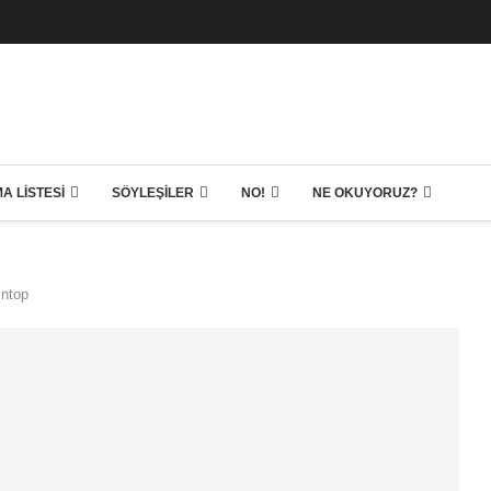
A LISTESI
SÖYLEŞILER
NO!
NE OKUYORUZ?
ıntop