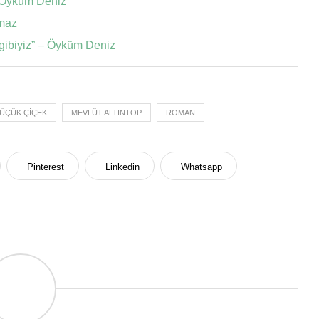
 – Öyküm Deniz
lmaz
 gibiyiz” – Öyküm Deniz
ÜÇÜK ÇIÇEK
MEVLÜT ALTINTOP
ROMAN
Pinterest
Linkedin
Whatsapp