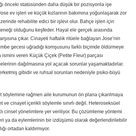
ığı önceki statüsünden daha düşük bir pozisyonla işe
Jose ev işleri ve küçük kızlarının bakımına yoğunlaşarak zor
rinde rehabilite edici bir işlevi olur. Bahçe işleri için
teneği olduğunu keşfeder. Hayal ele gerçek arasında
şısına çıkar. Cinayeti haftalık ritüele bağlayan Jose’nin
şembe gecesi uğradığı komşusunu farklı biçimde öldürmeye
 ismini veren Küçük Çiçek (Petite Fleur) parçası
lelerinin dağılmasına yol açacak sorunlar yaşamaktadırlar.
rketmiş gibidir ve ruhsal sorunları nedeniyle psiko-büyü
et söylemine rağmen aile kurumunun ön plana çıkarılmaya
et ve cinayet içerikli söylemle sınırlı değil. Heteroseksüel
klı cinsel yönelimlere yer veriliyor. Bu çözümleme yöntemi
i ya da eylemlerinin bir izdüşümü olarak değerlendirilebilir
lığı ortadan kaldırmıyor.