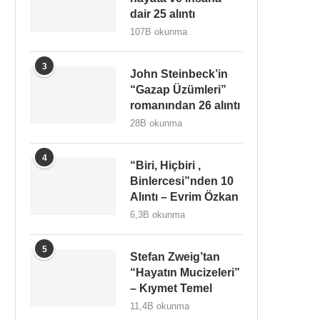
dair 25 alıntı
107B okunma
3
John Steinbeck’in
“Gazap Üzümleri”
romanından 26 alıntı
28B okunma
4
“Biri, Hiçbiri ,
Binlercesi”nden 10
Alıntı – Evrim Özkan
6,3B okunma
5
Stefan Zweig’tan
“Hayatın Mucizeleri”
– Kıymet Temel
11,4B okunma