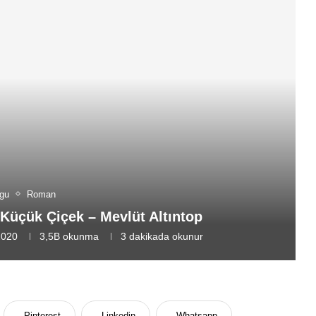
gu
Roman
Küçük Çiçek – Mevlüt Altıntop
2020
3,5B
okunma
3 dakikada okunur
Pinterest
Linkedin
Whatsapp