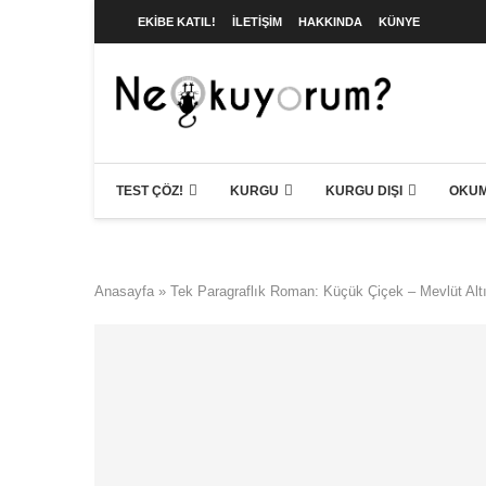
EKIBE KATIL!
İLETIŞIM
HAKKINDA
KÜNYE
TEST ÇÖZ!
KURGU
KURGU DIŞI
OKUM
Anasayfa
»
Tek Paragraflık Roman: Küçük Çiçek – Mevlüt Alt