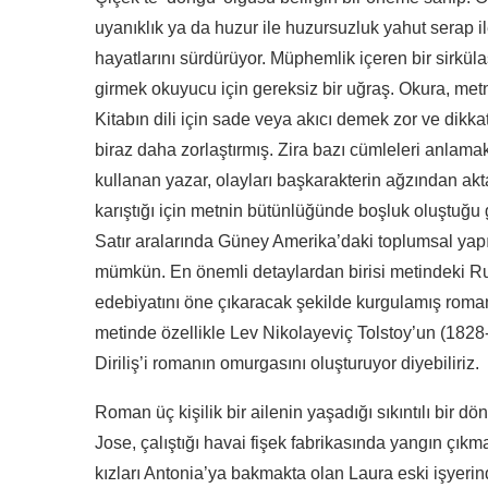
uyanıklık ya da huzur ile huzursuzluk yahut serap i
hayatlarını sürdürüyor. Müphemlik içeren bir sirkü
girmek okuyucu için gereksiz bir uğraş. Okura, met
Kitabın dili için sade veya akıcı demek zor ve dikka
biraz daha zorlaştırmış. Zira bazı cümleleri anlama
kullanan yazar, olayları başkarakterin ağzından akta
karıştığı için metnin bütünlüğünde boşluk oluştuğu 
Satır aralarında Güney Amerika’daki toplumsal yapı v
mümkün. En önemli detaylardan birisi metindeki Ru
edebiyatını öne çıkaracak şekilde kurgulamış roman
metinde özellikle Lev Nikolayeviç Tolstoy’un (1828
Diriliş’i romanın omurgasını oluşturuyor diyebiliriz.
Roman üç kişilik bir ailenin yaşadığı sıkıntılı bir dö
Jose, çalıştığı havai fişek fabrikasında yangın çık
kızları Antonia’ya bakmakta olan Laura eski işyer