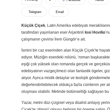
Telegram
Email
Küçük Çiçek
, Latin Amerika edebiyatı meraklılar
tarafından yayınlanan eser Arjantinli
Iosi Hovilio
’n
çalışmanın çevirisi İrem Güngör’e ait.
İsmini bir caz eserinden alan Küçük Çiçek’te hayatı
ediyor. Müziğin eserdeki rolünü, ‘roman başkarakter
eşiği çok yüksek olan romanda gerçek ve gerçeküst
edebiyatının vazgeçilmezi olan fantastik ögeler, giz
alıyor. Ayrıca mistik detaylar ve teolojik göndermele
değerlendirilebilecek oldukça fazla cümlenin yer ald
oluşması olabilir. Metinde bütünselliği sağlayan bu
Yazar, metni düz-çizgisel veya düalist anlayış yeri
Çiçek’te ‘döngü’ olgusu belirgin bir öneme sahip. Ö