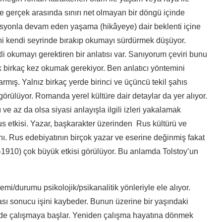
le gerçek arasında sınırı net olmayan bir döngü içinde
lasyonla devam eden yaşama (hikâyeye) dair beklenti içine
ni kendi seyrinde bırakıp okumayı sürdürmek düşüyor.
tli okumayı gerektiren bir anlatısı var. Sanıyorum çeviri bunu
k birkaç kez okumak gerekiyor. Ben anlatıcı yöntemini
rmış. Yalnız birkaç yerde birinci ve üçüncü tekil şahıs
görülüyor. Romanda yerel kültüre dair detaylar da yer alıyor.
e az da olsa siyasi anlayışla ilgili izleri yakalamak
s etkisi. Yazar, başkarakter üzerinden Rus kültürü ve
ı. Rus edebiyatının birçok yazar ve eserine değinmiş fakat
-1910) çok büyük etkisi görülüyor. Bu anlamda Tolstoy’un
nemi/durumu psikolojik/psikanalitik yönleriyle ele alıyor.
ması sonucu işini kaybeder. Bunun üzerine bir yaşındaki
inde çalışmaya başlar. Yeniden çalışma hayatına dönmek