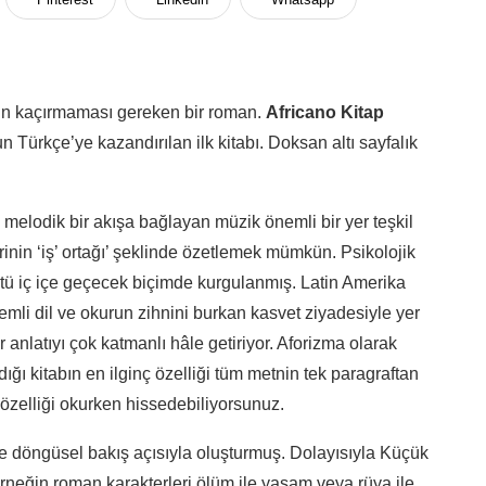
ının kaçırmaması gereken bir roman.
Africano Kitap
un Türkçe’ye kazandırılan ilk kitabı. Doksan altı sayfalık
 melodik bir akışa bağlayan müzik önemli bir yer teşkil
inin ‘iş’ ortağı’ şeklinde özetlemek mümkün. Psikolojik
ü iç içe geçecek biçimde kurgulanmış. Latin Amerika
emli dil ve okurun zihnini burkan kasvet ziyadesiyle yer
r anlatıyı çok katmanlı hâle getiriyor. Aforizma olarak
ığı kitabın en ilginç özelliği tüm metnin tek paragraftan
 özelliği okurken hissedebiliyorsunuz.
ne döngüsel bakış açısıyla oluşturmuş. Dolayısıyla Küçük
rneğin roman karakterleri ölüm ile yaşam veya rüya ile