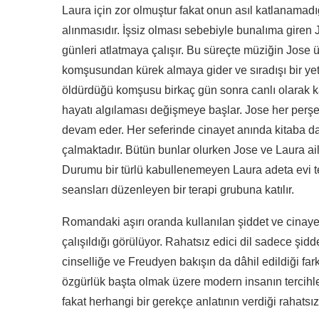
Laura için zor olmuştur fakat onun asıl katlanamad
alınmasıdır. İşsiz olması sebebiyle bunalıma giren 
günleri atlatmaya çalışır. Bu süreçte müziğin Jose üze
komşusundan kürek almaya gider ve sıradışı bir ye
öldürdüğü komşusu birkaç gün sonra canlı olarak kar
hayatı algılaması değişmeye başlar. Jose her per
devam eder. Her seferinde cinayet anında kitaba da
çalmaktadır. Bütün bunlar olurken Jose ve Laura ai
Durumu bir türlü kabullenemeyen Laura adeta evi te
seansları düzenleyen bir terapi grubuna katılır.
Romandaki aşırı oranda kullanılan şiddet ve cinay
çalışıldığı görülüyor. Rahatsız edici dil sadece şidd
cinselliğe ve Freudyen bakışın da dâhil edildiği far
özgürlük başta olmak üzere modern insanın tercihler
fakat herhangi bir gerekçe anlatının verdiği rahatsız