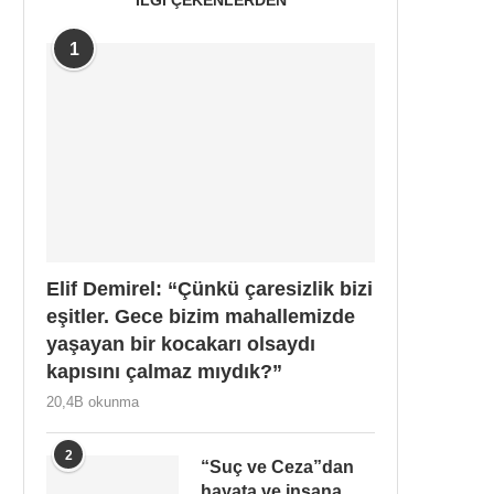
1
Elif Demirel: “Çünkü çaresizlik bizi
eşitler. Gece bizim mahallemizde
yaşayan bir kocakarı olsaydı
kapısını çalmaz mıydık?”
20,4B okunma
2
“Suç ve Ceza”dan
hayata ve insana