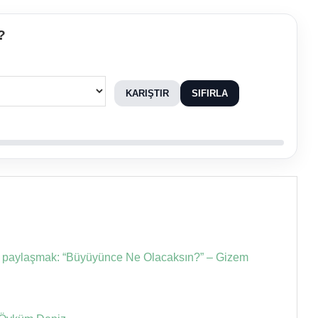
?
KARIŞTIR
SIFIRLA
rak paylaşmak: “Büyüyünce Ne Olacaksın?” – Gizem