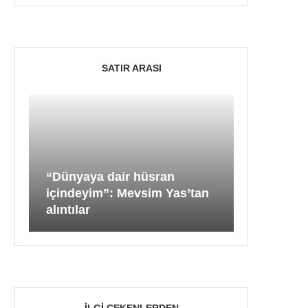
SATIR ARASI
“Dünyaya dair hüsran
içindeyim”: Mevsim Yas’tan
alıntılar
İLGI ÇEKENLERDEN