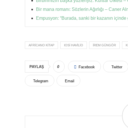
Birbirimizin başka yüzleriyiz: Kurtlar Ülkesi
Bir mana romanı: Sözlerin Ağırlığı – Caner A
Empusyon: “Burada, sanki bir kazanın içinde
AFRICANO KITAP
IOSI HAVILIO
İREM GÜNGÖR
K
PAYLAŞ
0
Facebook
Twitter
Telegram
Email