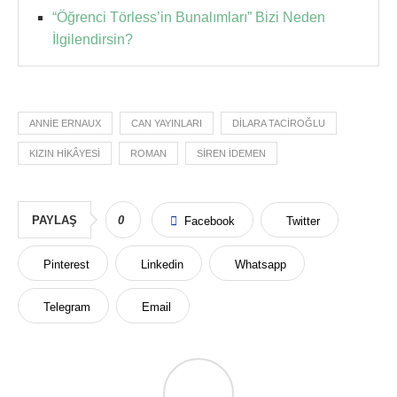
“Öğrenci Törless’in Bunalımları” Bizi Neden
İlgilendirsin?
ANNIE ERNAUX
CAN YAYINLARI
DILARA TACIROĞLU
KIZIN HIKÂYESI
ROMAN
SIREN İDEMEN
PAYLAŞ
0
Facebook
Twitter
Pinterest
Linkedin
Whatsapp
Telegram
Email