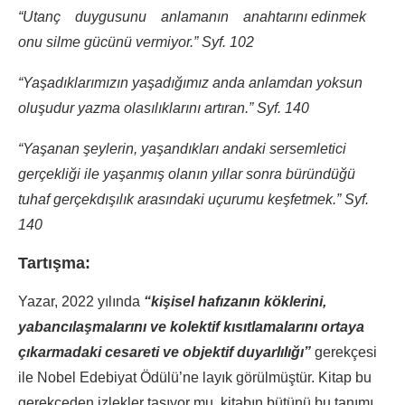
“Utanç duygusunu anlamanın anahtarını edinmek
onu silme gücünü vermiyor.” Syf. 102
“Yaşadıklarımızın yaşadığımız anda anlamdan yoksun
oluşudur yazma olasılıklarını artıran.”
Syf. 140
“Yaşanan şeylerin, yaşandıkları andaki sersemletici
gerçekliği ile yaşanmış olanın yıllar sonra büründüğü
tuhaf gerçekdışılık arasındaki uçurumu keşfetmek.” Syf.
140
Tartışma:
Yazar, 2022 yılında
“kişisel hafızanın köklerini,
yabancılaşmalarını ve kolektif kısıtlamalarını ortaya
çıkarmadaki cesareti ve objektif duyarlılığı”
gerekçesi
ile Nobel Edebiyat Ödülü’ne layık görülmüştür. Kitap bu
gerekçeden izlekler taşıyor mu, kitabın bütünü bu tanımı