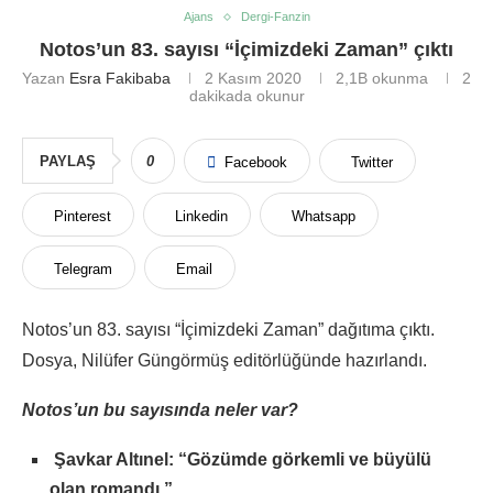
Ajans
Dergi-Fanzin
Notos’un 83. sayısı “İçimizdeki Zaman” çıktı
Yazan
Esra Fakibaba
2 Kasım 2020
2,1B
okunma
2
dakikada okunur
PAYLAŞ
0
Facebook
Twitter
Pinterest
Linkedin
Whatsapp
Telegram
Email
Notos’un 83. sayısı “İçimizdeki Zaman” dağıtıma çıktı.
Dosya, Nilüfer Güngörmüş editörlüğünde hazırlandı.
Notos’un bu sayısında neler var?
Şavkar Altınel: “Gözümde görkemli ve büyülü
olan romandı.”