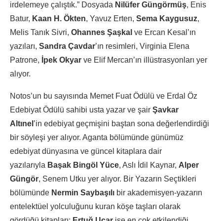
irdelemeye çalıştık.” Dosyada
Nilüfer Güngörmüş
, Enis
Batur,
Kaan H. Ökten
, Yavuz Erten,
Sema Kaygusuz
,
Melis Tanık Sivri,
Ohannes Şaşkal
ve Ercan Kesal’ın
yazıları,
Sandra Çavdar
’ın resimleri, Virginia Elena
Patrone,
İpek Okyar
ve Elif Mercan’ın illüstrasyonları yer
alıyor.
Notos’un bu sayısında Memet Fuat Ödülü ve Erdal Öz
Edebiyat Ödülü sahibi usta yazar ve şair
Şavkar
Altınel
’in edebiyat geçmişini baştan sona değerlendirdiği
bir söyleşi yer alıyor. Aganta bölümünde günümüz
edebiyat dünyasına ve güncel kitaplara dair
yazılarıyla
Başak Bingöl Yüce
, Aslı İdil Kaynar,
Alper
Güngör
, Senem Utku yer alıyor. Bir Yazarın Seçtikleri
bölümünde
Nermin Saybaşılı
bir akademisyen-yazarın
entelektüel yolculuğunu kuran köşe taşları olarak
gördüğü kitapları;
Ertuğ Uçar
ise en çok etkilendiği