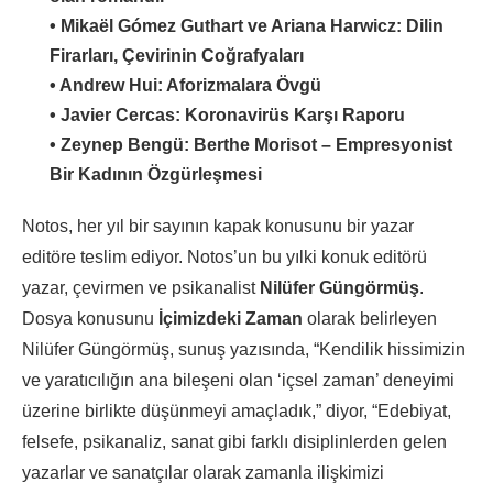
• Mikaël Gómez Guthart ve Ariana Harwicz: Dilin
Firarları, Çevirinin Coğrafyaları
• Andrew Hui: Aforizmalara Övgü
• Javier Cercas: Koronavirüs Karşı Raporu
• Zeynep Bengü: Berthe Morisot – Empresyonist
Bir Kadının Özgürleşmesi
Notos, her yıl bir sayının kapak konusunu bir yazar
editöre teslim ediyor. Notos’un bu yılki konuk editörü
yazar, çevirmen ve psikanalist
Nilüfer Güngörmüş
.
Dosya konusunu
İçimizdeki Zaman
olarak belirleyen
Nilüfer Güngörmüş, sunuş yazısında, “Kendilik hissimizin
ve yaratıcılığın ana bileşeni olan ‘içsel zaman’ deneyimi
üzerine birlikte düşünmeyi amaçladık,” diyor, “Edebiyat,
felsefe, psikanaliz, sanat gibi farklı disiplinlerden gelen
yazarlar ve sanatçılar olarak zamanla ilişkimizi